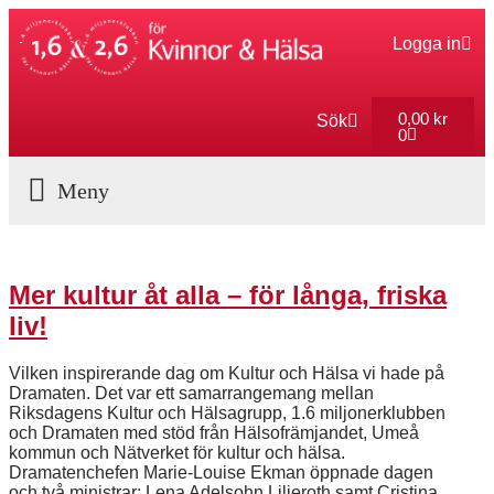
Logga in
0,00
kr
Sök
0
Aktuella Program
Mer kultur åt alla – för långa, friska
liv!
Vilken inspirerande dag om Kultur och Hälsa vi hade på
Dramaten. Det var ett samarrangemang mellan
Riksdagens Kultur och Hälsagrupp, 1.6 miljonerklubben
och Dramaten med stöd från Hälsofrämjandet, Umeå
kommun och Nätverket för kultur och hälsa.
Dramatenchefen Marie-Louise Ekman öppnade dagen
och två ministrar; Lena Adelsohn Liljeroth samt Cristina