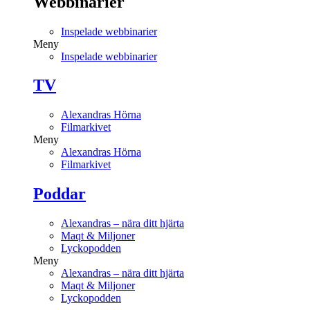
Webbinarier
Inspelade webbinarier
Meny
Inspelade webbinarier
TV
Alexandras Hörna
Filmarkivet
Meny
Alexandras Hörna
Filmarkivet
Poddar
Alexandras – nära ditt hjärta
Maqt & Miljoner
Lyckopodden
Meny
Alexandras – nära ditt hjärta
Maqt & Miljoner
Lyckopodden