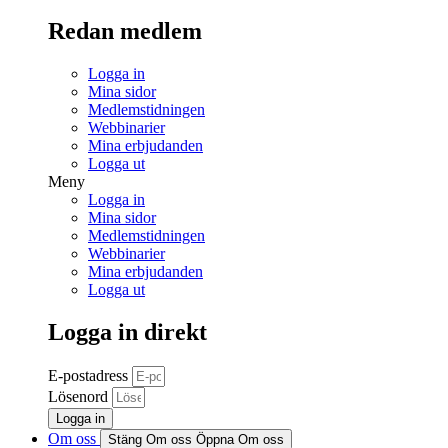
Redan medlem
Logga in
Mina sidor
Medlemstidningen
Webbinarier
Mina erbjudanden
Logga ut
Meny
Logga in
Mina sidor
Medlemstidningen
Webbinarier
Mina erbjudanden
Logga ut
Logga in direkt
E-postadress
Lösenord
Logga in
Om oss
Stäng Om oss
Öppna Om oss