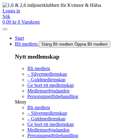
Hoppa
till
Logga in
innehåll
Sök
0,00
kr
0
Varukorg
Start
Bli medlem
Stäng Bli medlem
Öppna Bli medlem
Nytt medlemskap
Bli medlem
– Silvermedlemskap
– Guldmedlemskap
Ge bort ett medlemskap
Medlemserbjudanden
Personuppgiftsbehandling
Meny
Bli medlem
– Silvermedlemskap
– Guldmedlemskap
Ge bort ett medlemskap
Medlemserbjudanden
Personuppgiftsbehandling