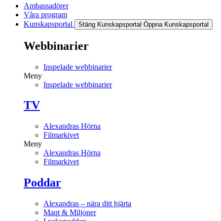
Ambassadörer
Våra program
Kunskapsportal
Stäng Kunskapsportal
Öppna Kunskapsportal
Webbinarier
Inspelade webbinarier
Meny
Inspelade webbinarier
TV
Alexandras Hörna
Filmarkivet
Meny
Alexandras Hörna
Filmarkivet
Poddar
Alexandras – nära ditt hjärta
Maqt & Miljoner