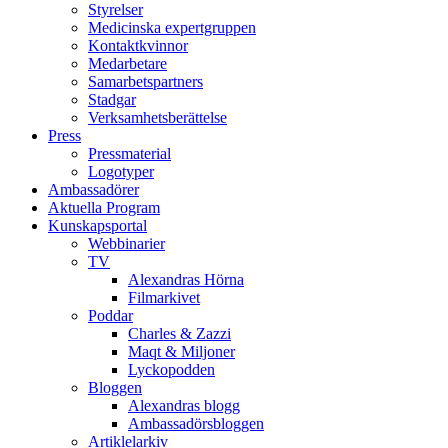
Styrelser
Medicinska expertgruppen
Kontaktkvinnor
Medarbetare
Samarbetspartners
Stadgar
Verksamhetsberättelse
Press
Pressmaterial
Logotyper
Ambassadörer
Aktuella Program
Kunskapsportal
Webbinarier
TV
Alexandras Hörna
Filmarkivet
Poddar
Charles & Zazzi
Maqt & Miljoner
Lyckopodden
Bloggen
Alexandras blogg
Ambassadörsbloggen
Artiklelarkiv