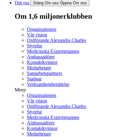
Om oss
Stäng Om oss
Öppna Om oss
Om 1,6 miljonerklubben
Organisationen
Vår vision
Ordförande Alexandra Charles
Styrelse
Medicinska Expertgruppen
Ambassadörer
Kontaktkvinnor
Medarbetare
Samarbetspartners
Stadgar
Verksamhetsberättelse
Meny
Organisationen
Vår vision
Ordförande Alexandra Charles
Styrelse
Medicinska Expertgruppen
Ambassadörer
Kontaktkvinnor
Medarbetare