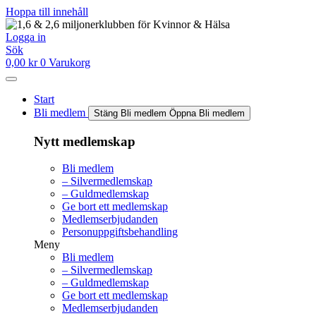
Hoppa till innehåll
Logga in
Sök
0,00
kr
0
Varukorg
Start
Bli medlem
Stäng Bli medlem
Öppna Bli medlem
Nytt medlemskap
Bli medlem
– Silvermedlemskap
– Guldmedlemskap
Ge bort ett medlemskap
Medlemserbjudanden
Personuppgiftsbehandling
Meny
Bli medlem
– Silvermedlemskap
– Guldmedlemskap
Ge bort ett medlemskap
Medlemserbjudanden