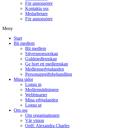
För annonsörer
Kontakta oss
Medarbetare
För annonsörer
Meny
Start
Bli medlem
Bli medlem
Silversponsorskap
Guldmedlemskap
Ge bort ett medlemskap
Medlemserbjudanden
Personuppgiftsbehandling
Mina sidor
Logga in
Medlemstidningen
Webbinarier
Mina erbjudanden
Logga ut
Om oss
Om organisationen
Vår vision
Ordf. Alexandra Charles