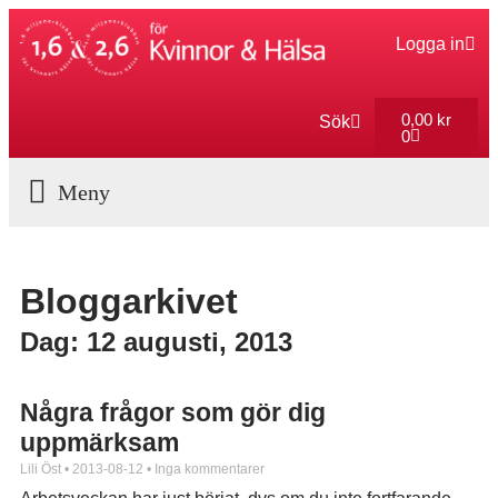
Logga in
0,00
kr
Sök
0
Aktuella Program
Bloggarkivet
Dag: 12 augusti, 2013
Några frågor som gör dig
uppmärksam
Lili Öst
2013-08-12
Inga kommentarer