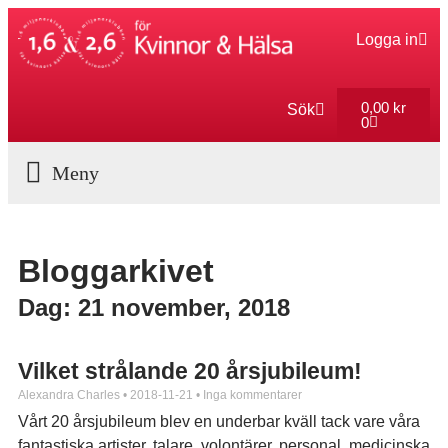
Logga in
0,00
kr
Sök
0
Aktuella Program
Bloggarkivet
Dag: 21 november, 2018
Vilket strålande 20 årsjubileum!
Alexandra Charles
2018-11-21
Inga kommentarer
Vårt 20 årsjubileum blev en underbar kväll tack vare våra
fantastiska artister, talare, volontärer, personal, medicinska