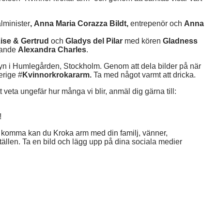
lminister
,
Anna Maria Corazza Bildt,
entrepenör och
Anna
ise & Gertrud
och
Gladys del Pilar
med kören
Gladness
rande
Alexandra Charles
.
tyn i Humlegården, Stockholm. Genom att dela bilder på när
erige #
Kvinnorkrokararm.
Ta med något varmt att dricka.
t veta ungefär hur många vi blir, anmäl dig gärna till:
!
tt komma kan du Kroka arm med din familj, vänner,
ställen. Ta en bild och lägg upp på dina sociala medier