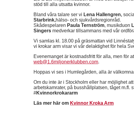
stöd till alla utsatta kvinnor.
Bland våra talare ser vi
Lena Hallengren,
socia
Starbrink,
hälso- och sjukvårdsregionråd.
Skådespelaren
Paula Ternström
, musikduon
L
Singers
medverkar tillsammans med vår ordfö
Vi samlas kl. 18.00 på gräsmattan vid Linnésta
vi krokar arm visar vi vår delaktighet för hela Sv
Evenemanget är kostnadsfritt för alla, men för at
web@1.6miljonerklubben.com
.
Hoppas vi ses i Humlegården, alla är välkomna
Om du inte är i Stockholm eller har möjlighet a
arbetskamrater, på busshållplatsen, tåget m.fl. 
#
Kvinnorkrokararm
Läs mer här om
Kvinnor Kroka Arm