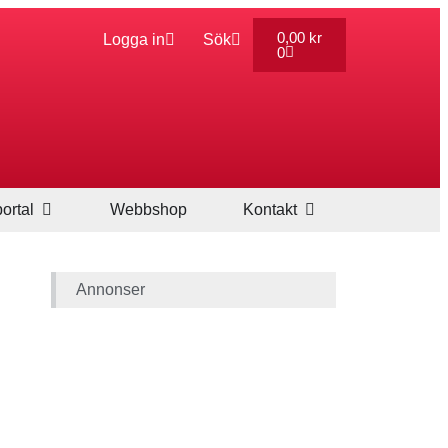
0,00
kr
Logga in
Sök
0
ortal
Webbshop
Kontakt
Annonser