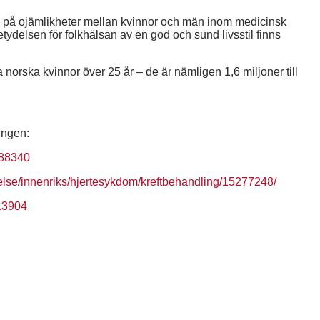
s på ojämlikheter mellan kvinnor och män inom medicinsk
tydelsen för folkhälsan av en god och sund livsstil finns
a norska kvinnor över 25 år – de är nämligen 1,6 miljoner till
ingen:
488340
else/innenriks/hjertesykdom/kreftbehandling/15277248/
013904