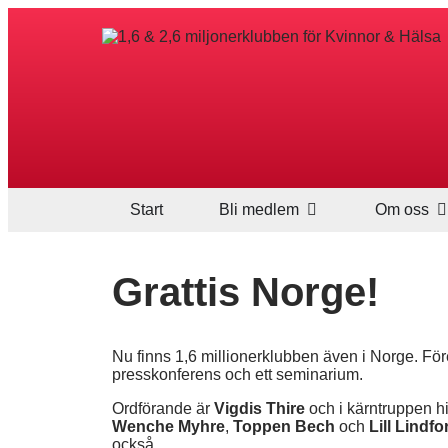
Start
Bli medlem
Om oss
Grattis Norge!
Nu finns 1,6 millionerklubben även i Norge. Fö
presskonferens och ett seminarium.
Ordförande är
Vigdis Thire
och i kärntruppen h
Wenche Myhre
,
Toppen Bech
och
Lill Lindfo
också.