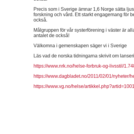
Precis som i Sverige ämnar 1,6 Norge sätta lju
forskning och vård. Ett starkt engagemang för be
också.
Målgruppen för vår systerförening i väster är all
antalet de också!
Välkomna i gemenskapen säger vi i Sverige
Läs vad de norska tidningarna skrivit om lanser
https://www.nrk.no/helse-forbruk-og-livsstil/1.7
https://www.dagbladet.no/2011/02/01/nyheter/h
https://www.vg.no/helse/artikkel.php?artid=10