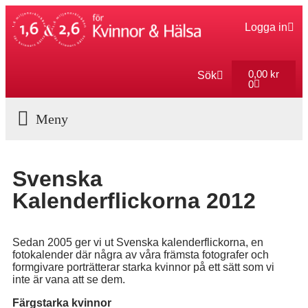
Logga in
0,00
kr
Sök
0
Aktuella Program
Svenska
Kalenderflickorna 2012
Sedan 2005 ger vi ut Svenska kalenderflickorna, en
fotokalender där några av våra främsta fotografer och
formgivare porträtterar starka kvinnor på ett sätt som vi
inte är vana att se dem.
Färgstarka kvinnor