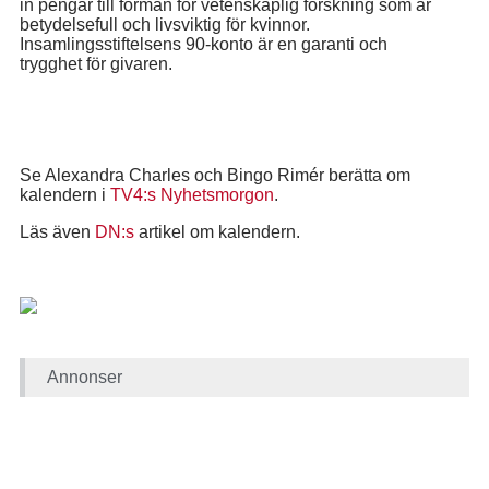
in pengar till förmån för vetenskaplig forskning som är
betydelsefull och livsviktig för kvinnor.
Insamlingsstiftelsens 90-konto är en garanti och
trygghet för givaren.
Se Alexandra Charles och Bingo Rimér berätta om
kalendern i
TV4:s Nyhetsmorgon
.
Läs även
DN:s
artikel om kalendern.
Annonser