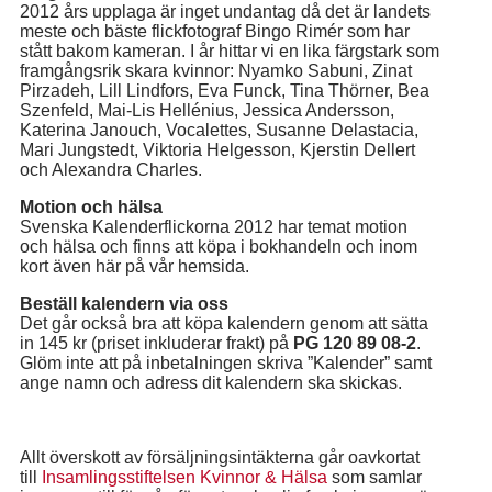
2012 års upplaga är inget undantag då det är landets
meste och bäste flickfotograf Bingo Rimér som har
stått bakom kameran. I år hittar vi en lika färgstark som
framgångsrik skara kvinnor: Nyamko Sabuni, Zinat
Pirzadeh, Lill Lindfors, Eva Funck, Tina Thörner, Bea
Szenfeld, Mai-Lis Hellénius, Jessica Andersson,
Katerina Janouch, Vocalettes, Susanne Delastacia,
Mari Jungstedt, Viktoria Helgesson, Kjerstin Dellert
och Alexandra Charles.
Motion och hälsa
Svenska Kalenderflickorna 2012 har temat motion
och hälsa och finns att köpa i bokhandeln och inom
kort även här på vår hemsida.
Beställ kalendern via oss
Det går också bra att köpa kalendern genom att sätta
in 145 kr (priset inkluderar frakt) på
PG 120 89 08-2
.
Glöm inte att på inbetalningen skriva ”Kalender” samt
ange namn och adress dit kalendern ska skickas.
Allt överskott av försäljningsintäkterna går oavkortat
till
Insamlingsstiftelsen Kvinnor & Hälsa
som samlar