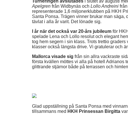
Turneringen avslutades
i slutet av augusti me
Apelgren
från Widbynäs och
Lollo Andreini
från
representerade 1,6 miljonerklubben på HKH Prins
Santa Ponsa. Trägen vinner brukar man säga, o
tävlat i alla år varit. Det lönade sig.
I år när det också var 20-års jubileum
för HKH
spelade Lena och Lollo resolut och elegant he
tog hem segern i sin klass. Trots trettio grade
klasser också längsta drive. Vi gratulerar och 
Mallorca visade sig
från sin allra vackraste 
första kvällen möttes vi alla på hotell Adriano
glittrande stjärnor både på terrassen och himlen
Glad uppställning på Santa Ponsa med vinnar
tillsammans med
HKH Prinsessan Birgitta
vars