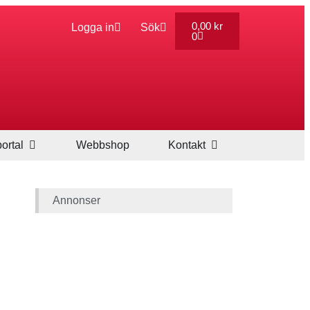
0,00
kr
Logga in
Sök
0
ortal
Webbshop
Kontakt
Annonser