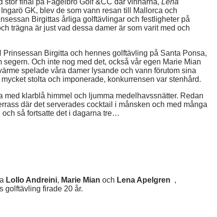
d stor final på Fågelbro Golf &CC där vinnarna,
Lena
 Ingarö GK, blev de som vann resan till Mallorca och
essan Birgittas årliga golftävlingar och festligheter på
ch trägna är just vad dessa damer är som varit med och
 Prinsessan Birgitta och hennes golftävling på Santa Ponsa,
m segern. Och inte nog med det, också vår egen Marie Mian
rs värme spelade våra damer lysande och vann förutom sina
är mycket stolta och imponerade, konkurrensen var stenhård.
sida med klarblå himmel och ljumma medelhavssnätter. Redan
s terrass där det serverades cocktail i månsken och med många
 och så fortsatte det i dagarna tre…
na
Lollo Andreini
,
Marie Mian
och
Lena Apelgren
,
 golftävling firade 20 år.