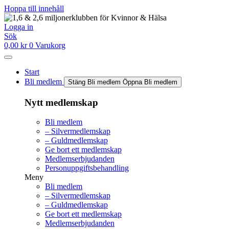
Hoppa till innehåll
Logga in
Sök
0,00
kr
0
Varukorg
Start
Bli medlem
Stäng Bli medlem
Öppna Bli medlem
Nytt medlemskap
Bli medlem
– Silvermedlemskap
– Guldmedlemskap
Ge bort ett medlemskap
Medlemserbjudanden
Personuppgiftsbehandling
Meny
Bli medlem
– Silvermedlemskap
– Guldmedlemskap
Ge bort ett medlemskap
Medlemserbjudanden