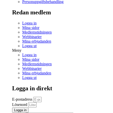
Personuppgiftsbehandling
Redan medlem
Logga in
Mina sidor
Medlemstidningen
Webbinarier
Mina erbjudanden
Logga ut
Meny
Logga in
Mina sidor
Medlemstidningen
Webbinarier
Mina erbjudanden
Logga ut
Logga in direkt
E-postadress
Lösenord
Logga in