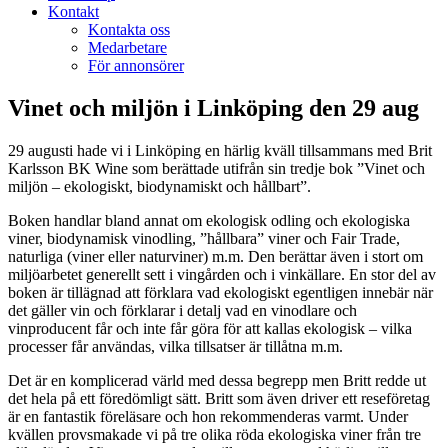
Kontakt
Kontakta oss
Medarbetare
För annonsörer
Vinet och miljön i Linköping den 29 aug
29 augusti hade vi i Linköping en härlig kväll tillsammans med Brit
Karlsson BK Wine som berättade utifrån sin tredje bok ”Vinet och
miljön – ekologiskt, biodynamiskt och hållbart”.
Boken handlar bland annat om ekologisk odling och ekologiska
viner, biodynamisk vinodling, ”hållbara” viner och Fair Trade,
naturliga (viner eller naturviner) m.m. Den berättar även i stort om
miljöarbetet generellt sett i vingården och i vinkällare. En stor del av
boken är tillägnad att förklara vad ekologiskt egentligen innebär när
det gäller vin och förklarar i detalj vad en vinodlare och
vinproducent får och inte får göra för att kallas ekologisk – vilka
processer får användas, vilka tillsatser är tillåtna m.m.
Det är en komplicerad värld med dessa begrepp men Britt redde ut
det hela på ett föredömligt sätt. Britt som även driver ett reseföretag
är en fantastik föreläsare och hon rekommenderas varmt. Under
kvällen provsmakade vi på tre olika röda ekologiska viner från tre