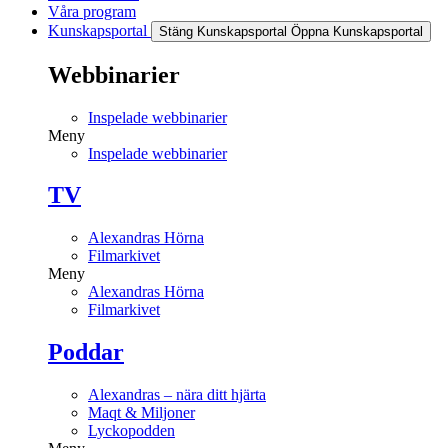
Våra program
Kunskapsportal
Stäng Kunskapsportal
Öppna Kunskapsportal
Webbinarier
Inspelade webbinarier
Meny
Inspelade webbinarier
TV
Alexandras Hörna
Filmarkivet
Meny
Alexandras Hörna
Filmarkivet
Poddar
Alexandras – nära ditt hjärta
Maqt & Miljoner
Lyckopodden