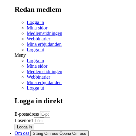
Redan medlem
Logga in
Mina sidor
Medlemstidningen
Webbinarier
Mina erbjudanden
Logga ut
Meny
Logga in
Mina sidor
Medlemstidningen
Webbinarier
Mina erbjudanden
Logga ut
Logga in direkt
E-postadress
Lösenord
Logga in
Om oss
Stäng Om oss
Öppna Om oss