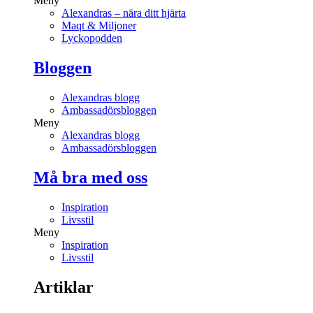
Meny
Alexandras – nära ditt hjärta
Maqt & Miljoner
Lyckopodden
Bloggen
Alexandras blogg
Ambassadörsbloggen
Meny
Alexandras blogg
Ambassadörsbloggen
Må bra med oss
Inspiration
Livsstil
Meny
Inspiration
Livsstil
Artiklar