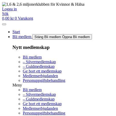
Hoppa
till
Logga in
innehåll
Sök
0,00
kr
0
Varukorg
Start
Bli medlem
Stäng Bli medlem
Öppna Bli medlem
Nytt medlemskap
Bli medlem
– Silvermedlemskap
– Guldmedlemskap
Ge bort ett medlemskap
Medlemserbjudanden
Personuppgiftsbehandling
Meny
Bli medlem
– Silvermedlemskap
– Guldmedlemskap
Ge bort ett medlemskap
Medlemserbjudanden
Personuppgiftsbehandling