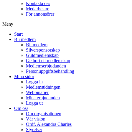
Kontakta oss
Medarbetare
För annonsörer
Meny
Start
Bli medlem
Bli medlem
Silversponsorskap
Guldmedlemskap
Ge bort ett medlemskap
Medlemserbjudanden
Personuppgiftsbehandling
Mina sidor
Logga in
Medlemstidningen
Webbinarier
Mina erbjudanden
Logga ut
Om oss
Om organisationen
Vår vision
Ordf. Alexandra Charles
Styrelser