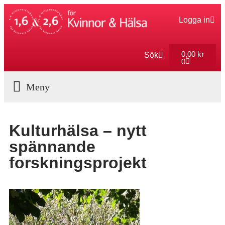
Logga in
0,00
kr
Sök
0
Aktuella Program
Kulturhälsa – nytt
spännande
forskningsprojekt