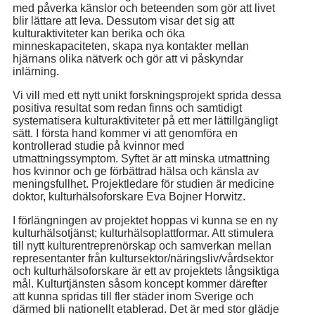
med påverka känslor och beteenden som gör att livet
blir lättare att leva. Dessutom visar det sig att
kulturaktiviteter kan berika och öka
minneskapaciteten, skapa nya kontakter mellan
hjärnans olika nätverk och gör att vi påskyndar
inlärning.
Vi vill med ett nytt unikt forskningsprojekt sprida dessa
positiva resultat som redan finns och samtidigt
systematisera kulturaktiviteter på ett mer lättillgängligt
sätt. I första hand kommer vi att genomföra en
kontrollerad studie på kvinnor med
utmattningssymptom. Syftet är att minska utmattning
hos kvinnor och ge förbättrad hälsa och känsla av
meningsfullhet. Projektledare för studien är medicine
doktor, kulturhälsoforskare Eva Bojner Horwitz.
I förlängningen av projektet hoppas vi kunna se en ny
kulturhälsotjänst; kulturhälsoplattformar. Att stimulera
till nytt kulturentreprenörskap och samverkan mellan
representanter från kultursektor/näringsliv/vårdsektor
och kulturhälsoforskare är ett av projektets långsiktiga
mål. Kulturtjänsten såsom koncept kommer därefter
att kunna spridas till fler städer inom Sverige och
därmed bli nationellt etablerad. Det är med stor glädje