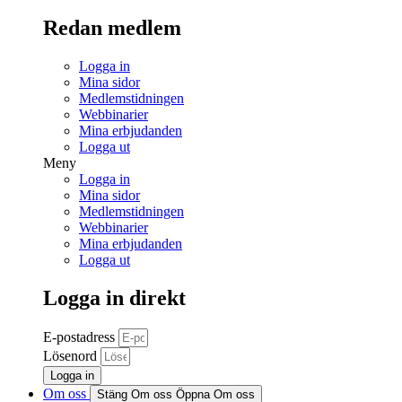
Redan medlem
Logga in
Mina sidor
Medlemstidningen
Webbinarier
Mina erbjudanden
Logga ut
Meny
Logga in
Mina sidor
Medlemstidningen
Webbinarier
Mina erbjudanden
Logga ut
Logga in direkt
E-postadress
Lösenord
Logga in
Om oss
Stäng Om oss
Öppna Om oss