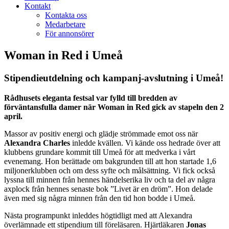
Kontakt
Kontakta oss
Medarbetare
För annonsörer
Woman in Red i Umeå
Stipendieutdelning och kampanj-avslutning i Umeå!
Rådhusets eleganta festsal var fylld till bredden av
förväntansfulla damer när Woman in Red gick av stapeln den 2
april.
Massor av positiv energi och glädje strömmade emot oss när
Alexandra Charles
inledde kvällen. Vi kände oss hedrade över att
klubbens grundare kommit till Umeå för att medverka i vårt
evenemang. Hon berättade om bakgrunden till att hon startade 1,6
miljonerklubben och om dess syfte och målsättning. Vi fick också
lyssna till minnen från hennes händelserika liv och ta del av några
axplock från hennes senaste bok ”Livet är en dröm”. Hon delade
även med sig några minnen från den tid hon bodde i Umeå.
Nästa programpunkt inleddes högtidligt med att Alexandra
överlämnade ett stipendium till föreläsaren. Hjärtläkaren
Jonas