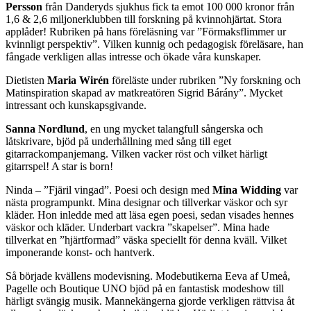
Persson
från Danderyds sjukhus fick ta emot 100 000 kronor från
1,6 & 2,6 miljonerklubben till forskning på kvinnohjärtat. Stora
applåder! Rubriken på hans föreläsning var ”Förmaksflimmer ur
kvinnligt perspektiv”. Vilken kunnig och pedagogisk föreläsare, han
fångade verkligen allas intresse och ökade våra kunskaper.
Dietisten
Maria Wirén
föreläste under rubriken ”Ny forskning och
Matinspiration skapad av matkreatören Sigrid Bárány”. Mycket
intressant och kunskapsgivande.
Sanna Nordlund
, en ung mycket talangfull sångerska och
låtskrivare, bjöd på underhållning med sång till eget
gitarrackompanjemang. Vilken vacker röst och vilket härligt
gitarrspel! A star is born!
Ninda – ”Fjäril vingad”. Poesi och design med
Mina Widding
var
nästa programpunkt. Mina designar och tillverkar väskor och syr
kläder. Hon inledde med att läsa egen poesi, sedan visades hennes
väskor och kläder. Underbart vackra ”skapelser”. Mina hade
tillverkat en ”hjärtformad” väska speciellt för denna kväll. Vilket
imponerande konst- och hantverk.
Så började kvällens modevisning. Modebutikerna Eeva af Umeå,
Pagelle och Boutique UNO bjöd på en fantastisk modeshow till
härligt svängig musik. Mannekängerna gjorde verkligen rättvisa åt