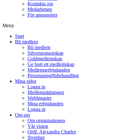
Kontakta oss
Medarbetare
För annonsörer
Meny
Start
Bli medlem
Bli medlem
Silversponsorskap
Guldmedlemskap
Ge bort ett medlemskap
Medlemserbjudanden
Personuppgiftsbehandling
Mina sidor
Logga in
Medlemstidningen
Webbinarier
Mina erbjudanden
Logga ut
Om oss
Om organisationen
Vår vision
Ordf. Alexandra Charles
Styrelser