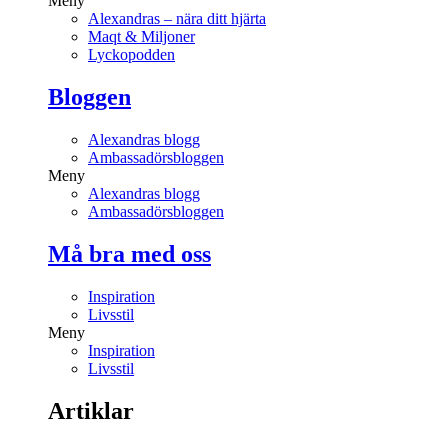
Meny
Alexandras – nära ditt hjärta
Maqt & Miljoner
Lyckopodden
Bloggen
Alexandras blogg
Ambassadörsbloggen
Meny
Alexandras blogg
Ambassadörsbloggen
Må bra med oss
Inspiration
Livsstil
Meny
Inspiration
Livsstil
Artiklar