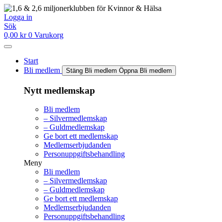
Hoppa
till
Logga in
innehåll
Sök
0,00
kr
0
Varukorg
Start
Bli medlem
Stäng Bli medlem
Öppna Bli medlem
Nytt medlemskap
Bli medlem
– Silvermedlemskap
– Guldmedlemskap
Ge bort ett medlemskap
Medlemserbjudanden
Personuppgiftsbehandling
Meny
Bli medlem
– Silvermedlemskap
– Guldmedlemskap
Ge bort ett medlemskap
Medlemserbjudanden
Personuppgiftsbehandling