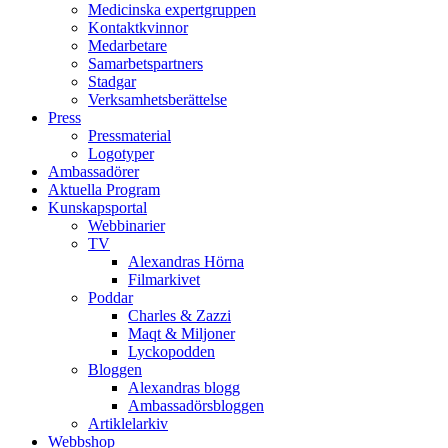
Medicinska expertgruppen
Kontaktkvinnor
Medarbetare
Samarbetspartners
Stadgar
Verksamhetsberättelse
Press
Pressmaterial
Logotyper
Ambassadörer
Aktuella Program
Kunskapsportal
Webbinarier
TV
Alexandras Hörna
Filmarkivet
Poddar
Charles & Zazzi
Maqt & Miljoner
Lyckopodden
Bloggen
Alexandras blogg
Ambassadörsbloggen
Artiklelarkiv
Webbshop