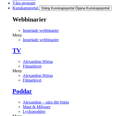
Våra program
Kunskapsportal
Stäng Kunskapsportal
Öppna Kunskapsportal
Webbinarier
Inspelade webbinarier
Meny
Inspelade webbinarier
TV
Alexandras Hörna
Filmarkivet
Meny
Alexandras Hörna
Filmarkivet
Poddar
Alexandras – nära ditt hjärta
Maqt & Miljoner
Lyckopodden