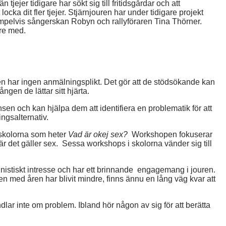
n tjejer tidigare har sökt sig till fritidsgårdar och att
locka dit fler tjejer. Stjärnjouren har under tidigare projekt
empelvis sångerskan Robyn och rallyföraren Tina Thörner.
are med.
n har ingen anmälningsplikt. Det gör att de stödsökande kan
ngen de lättar sitt hjärta.
en och kan hjälpa dem att identifiera en problematik för att
ingsalternativ.
 skolorna som heter
Vad är okej sex?
Workshopen fokuserar
 det gäller sex. Sessa workshops i skolorna vänder sig till
eministiskt intresse och har ett brinnande engagemang i jouren.
 med åren har blivit mindre, finns ännu en lång väg kvar att
lar inte om problem. Ibland hör någon av sig för att berätta