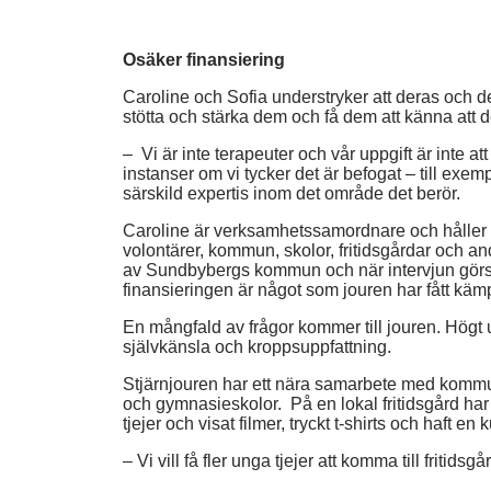
Osäker finansiering
Caroline och Sofia understryker att deras och de
stötta och stärka dem och få dem att känna att de
– Vi är inte terapeuter och vår uppgift är inte at
instanser om vi tycker det är befogat – till exem
särskild expertis inom det område det berör.
Caroline är verksamhetssamordnare och håller i
volontärer, kommun, skolor, fritidsgårdar och a
av Sundbybergs kommun och när intervjun görs ä
finansieringen är något som jouren har fått kä
En mångfald av frågor kommer till jouren. Högt u
självkänsla och kroppsuppfattning.
Stjärnjouren har ett nära samarbete med kommu
och gymnasieskolor. På en lokal fritidsgård har
tjejer och visat filmer, tryckt t-shirts och haft en k
– Vi vill få fler unga tjejer att komma till fritidsg