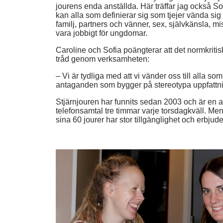
jourens enda anställda. Här träffar jag också S
kan alla som definierar sig som tjejer vända sig 
familj, partners och vänner, sex, självkänsla, m
vara jobbigt för ungdomar.
Caroline och Sofia poängterar att det normkriti
tråd genom verksamheten:
– Vi är tydliga med att vi vänder oss till alla som
antaganden som bygger på stereotypa uppfattni
Stjärnjouren har funnits sedan 2003 och är en av
telefonsamtal tre timmar varje torsdagkväll. Me
sina 60 jourer har stor tillgänglighet och erbjuder