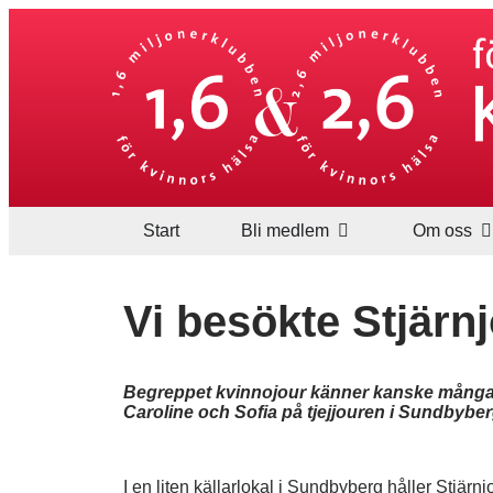
Start
Bli medlem
Om oss
Vi besökte Stjärn
Begreppet kvinnojour känner kanske många ti
Caroline och Sofia på tjejjouren i Sundbybe
I en liten källarlokal i Sundbyberg håller Stjär