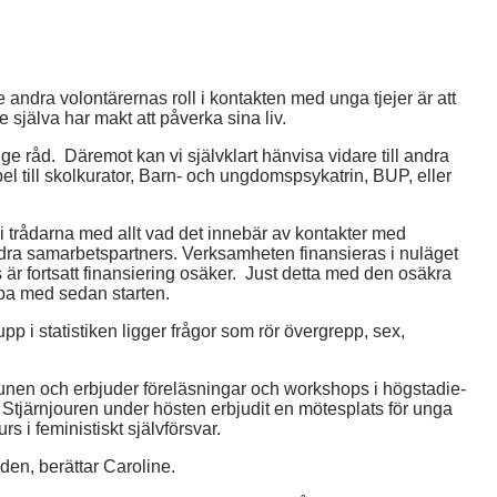
 andra volontärernas roll i kontakten med unga tjejer är att
 själva har makt att påverka sina liv.
t ge råd. Däremot kan vi självklart hänvisa vidare till andra
pel till skolkurator, Barn- och ungdomspsykatrin, BUP, eller
 trådarna med allt vad det innebär av kontakter med
ndra samarbetspartners. Verksamheten finansieras i nuläget
r fortsatt finansiering osäker. Just detta med den osäkra
mpa med sedan starten.
pp i statistiken ligger frågor som rör övergrepp, sex,
nen och erbjuder föreläsningar och workshops i högstadie-
 Stjärnjouren under hösten erbjudit en mötesplats för unga
urs i feministiskt självförsvar.
ården, berättar Caroline.