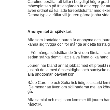
Caroline berättar att killar i betydligt högre grad ä
mötesplatsen på fritidsgården är ett grepp för att 
även ordnat så kallade förebildsträffar med ex
Denna typ av träffar vill jouren gärna jobba vid
Anonymitet är självklart
Alla som kontaktar jouren är anonyma och joure
känna sig trygga och för många är detta första gå
– För många stödsökande är vi den första instans
sedan stärka dem till att själva finna olika handl
Jouren har bland annat jobbat med ett projekt i
just på detta med ömsesidighet och samtycke när
alla ungdomar oavsett kön.
Både Caroline och Sofia fick tidigt ett starkt f
De menar att även om skillnaderna mellan könen
gå.
Alla samtal och mejl som kommer till jouren hand
något kul.