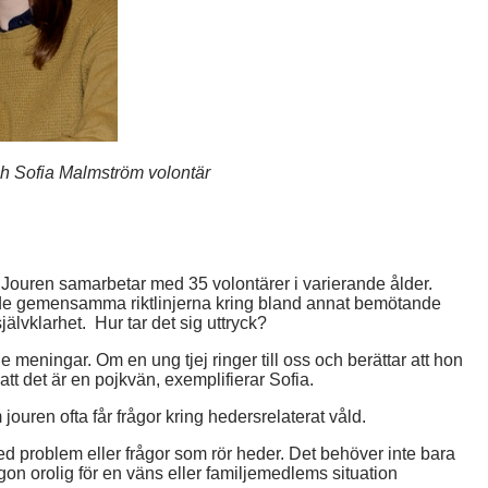
h Sofia Malmström volontär
s. Jouren samarbetar med 35 volontärer i varierande ålder.
 i de gemensamma riktlinjerna kring bland annat bemötande
jälvklarhet. Hur tar det sig uttryck?
de meningar. Om en ung tjej ringer till oss och berättar att hon
n att det är en pojkvän, exemplifierar Sofia.
jouren ofta får frågor kring hedersrelaterat våld.
d problem eller frågor som rör heder. Det behöver inte bara
on orolig för en väns eller familjemedlems situation