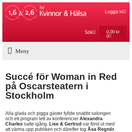
Logga in
0,00
kr
Sök
0
Aktuella Program
Succé för Woman in Red
på Oscarsteatern i
Stockholm
Alla glada och pigga gäster fyllde snabbt salongen
och ett program lett av konferencier
Alexandra
Charles
satte igång.
Lise & Gertrud
var först ut med
att värma upp publiken och därefter tog
Åsa Regnér
,