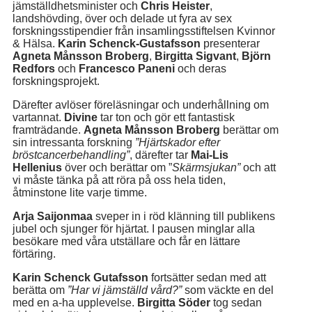
jämställdhetsminister och
Chris Heister
,
landshövding, över och delade ut fyra av sex
forskningsstipendier från insamlingsstiftelsen Kvinnor
& Hälsa.
Karin Schenck-Gustafsson
presenterar
Agneta Månsson Broberg
,
Birgitta Sigvant
,
Björn
Redfors
och
Francesco Paneni
och deras
forskningsprojekt.
Därefter avlöser föreläsningar och underhållning om
vartannat.
Divine
tar ton och gör ett fantastisk
framträdande.
Agneta Månsson Broberg
berättar om
sin intressanta forskning
”Hjärtskador efter
bröstcancerbehandling”
, därefter tar
Mai-Lis
Hellenius
över och berättar om ”
Skärmsjukan”
och att
vi måste tänka på att röra på oss hela tiden,
åtminstone lite varje timme.
Arja Saijonmaa
sveper in i röd klänning till publikens
jubel och sjunger för hjärtat. I pausen minglar alla
besökare med våra utställare och får en lättare
förtäring.
Karin Schenck Gutafsson
fortsätter sedan med att
berätta om
”Har vi jämställd vård?”
som väckte en del
med en a-ha upplevelse.
Birgitta Söder
tog sedan