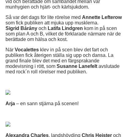
vid och berättade om sambandet mellan vår
munhygien och hjärt- och kärlsjukdom.
Så var det dags för lite rörelse med
Annette Lefterow
som fick publiken att mjuka upp musklerna.
Sigrid Bárány
och
Latifa Lindgren
kom in på scen
som plan A och B, vilket de förklarade närmare när de
berättade om hälsa och kost.
När
Vocalettes
klev in på scen blev det fart och
publiken fick återigen ställa sig upp och dansa. La
grand finale blev det med en färgsprakande
modevisning i rött, som
Susanne Lanefelt
avslutade
med rock´n roll rörelser med publiken.
Arja
– en sann stjärna på scenen!
Alexandra Charles
, landshövding
Chris Heister
och