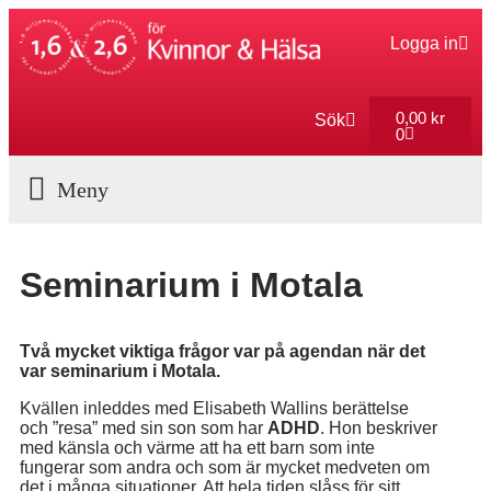
Logga in
0,00
kr
Sök
0
Aktuella Program
Seminarium i Motala
Två mycket viktiga frågor var på agendan när det
var seminarium i Motala.
Kvällen inleddes med Elisabeth Wallins berättelse
och ”resa” med sin son som har
ADHD
. Hon beskriver
med känsla och värme att ha ett barn som inte
fungerar som andra och som är mycket medveten om
det i många situationer. Att hela tiden slåss för sitt