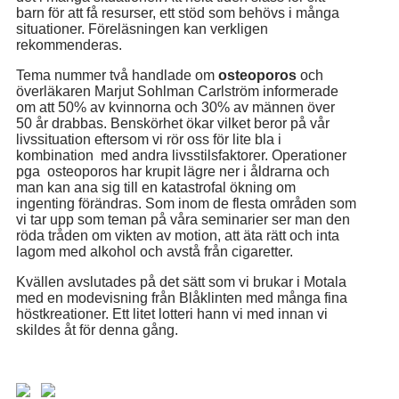
barn för att få resurser, ett stöd som behövs i många
situationer. Föreläsningen kan verkligen
rekommenderas.
Tema nummer två handlade om
osteoporos
och
överläkaren Marjut Sohlman Carlström informerade
om att 50% av kvinnorna och 30% av männen över
50 år drabbas. Benskörhet ökar vilket beror på vår
livssituation eftersom vi rör oss för lite bla i
kombination med andra livsstilsfaktorer. Operationer
pga osteoporos har krupit lägre ner i åldrarna och
man kan ana sig till en katastrofal ökning om
ingenting förändras. Som inom de flesta områden som
vi tar upp som teman på våra seminarier ser man den
röda tråden om vikten av motion, att äta rätt och inta
lagom med alkohol och avstå från cigaretter.
Kvällen avslutades på det sätt som vi brukar i Motala
med en modevisning från Blåklinten med många fina
höstkreationer. Ett litet lotteri hann vi med innan vi
skildes åt för denna gång.