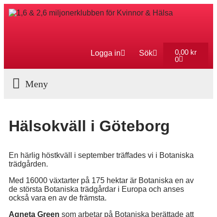
0,00
kr
Logga in
Sök
0
Aktuella Program
Hälsokväll i Göteborg
En härlig höstkväll i september träffades vi i Botaniska
trädgården.
Med 16000 växtarter på 175 hektar är Botaniska en av
de största Botaniska trädgårdar i Europa och anses
också vara en av de främsta.
Agneta Green
som arbetar på Botaniska berättade att