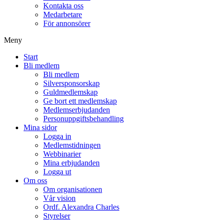
Kontakta oss
Medarbetare
För annonsörer
Meny
Start
Bli medlem
Bli medlem
Silversponsorskap
Guldmedlemskap
Ge bort ett medlemskap
Medlemserbjudanden
Personuppgiftsbehandling
Mina sidor
Logga in
Medlemstidningen
Webbinarier
Mina erbjudanden
Logga ut
Om oss
Om organisationen
Vår vision
Ordf. Alexandra Charles
Styrelser