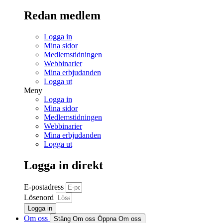
Redan medlem
Logga in
Mina sidor
Medlemstidningen
Webbinarier
Mina erbjudanden
Logga ut
Meny
Logga in
Mina sidor
Medlemstidningen
Webbinarier
Mina erbjudanden
Logga ut
Logga in direkt
E-postadress
Lösenord
Logga in
Om oss
Stäng Om oss
Öppna Om oss