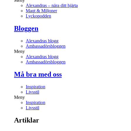
Meny
Alexandras – nära ditt hjärta
Maqt & Miljoner
Lyckopodden
Bloggen
Alexandras blogg
Ambassadörsbloggen
Meny
Alexandras blogg
Ambassadörsbloggen
Må bra med oss
Inspiration
Livsstil
Meny
Inspiration
Livsstil
Artiklar