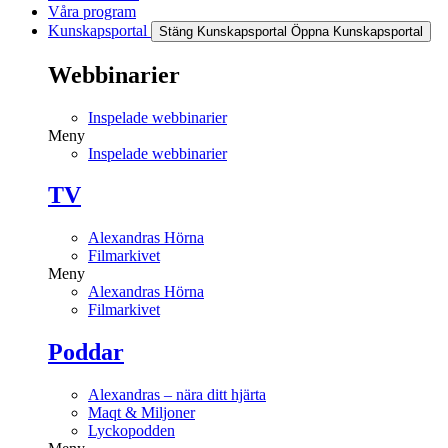
Våra program
Kunskapsportal
Stäng Kunskapsportal
Öppna Kunskapsportal
Webbinarier
Inspelade webbinarier
Meny
Inspelade webbinarier
TV
Alexandras Hörna
Filmarkivet
Meny
Alexandras Hörna
Filmarkivet
Poddar
Alexandras – nära ditt hjärta
Maqt & Miljoner
Lyckopodden