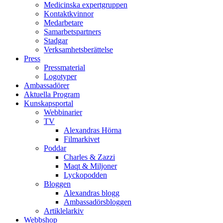
Medicinska expertgruppen
Kontaktkvinnor
Medarbetare
Samarbetspartners
Stadgar
Verksamhetsberättelse
Press
Pressmaterial
Logotyper
Ambassadörer
Aktuella Program
Kunskapsportal
Webbinarier
TV
Alexandras Hörna
Filmarkivet
Poddar
Charles & Zazzi
Maqt & Miljoner
Lyckopodden
Bloggen
Alexandras blogg
Ambassadörsbloggen
Artiklelarkiv
Webbshop