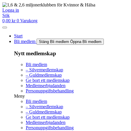
Hoppa
till
Logga in
innehåll
Sök
0,00
kr
0
Varukorg
Start
Bli medlem
Stäng Bli medlem
Öppna Bli medlem
Nytt medlemskap
Bli medlem
– Silvermedlemskap
– Guldmedlemskap
Ge bort ett medlemskap
Medlemserbjudanden
Personuppgiftsbehandling
Meny
Bli medlem
– Silvermedlemskap
– Guldmedlemskap
Ge bort ett medlemskap
Medlemserbjudanden
Personuppgiftsbehandling