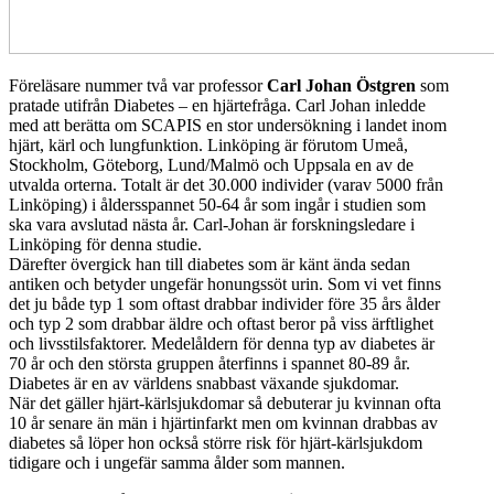
Föreläsare nummer två var professor
Carl Johan Östgren
som
pratade utifrån Diabetes – en hjärtefråga. Carl Johan inledde
med att berätta om SCAPIS en stor undersökning i landet inom
hjärt, kärl och lungfunktion. Linköping är förutom Umeå,
Stockholm, Göteborg, Lund/Malmö och Uppsala en av de
utvalda orterna. Totalt är det 30.000 individer (varav 5000 från
Linköping) i åldersspannet 50-64 år som ingår i studien som
ska vara avslutad nästa år. Carl-Johan är forskningsledare i
Linköping för denna studie.
Därefter övergick han till diabetes som är känt ända sedan
antiken och betyder ungefär honungssöt urin. Som vi vet finns
det ju både typ 1 som oftast drabbar individer före 35 års ålder
och typ 2 som drabbar äldre och oftast beror på viss ärftlighet
och livsstilsfaktorer. Medelåldern för denna typ av diabetes är
70 år och den största gruppen återfinns i spannet 80-89 år.
Diabetes är en av världens snabbast växande sjukdomar.
När det gäller hjärt-kärlsjukdomar så debuterar ju kvinnan ofta
10 år senare än män i hjärtinfarkt men om kvinnan drabbas av
diabetes så löper hon också större risk för hjärt-kärlsjukdom
tidigare och i ungefär samma ålder som mannen.