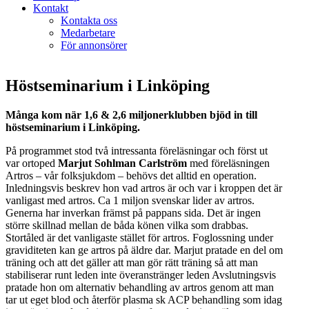
Kontakt
Kontakta oss
Medarbetare
För annonsörer
Höstseminarium i Linköping
Många kom när 1,6 & 2,6 miljonerklubben bjöd in till
höstseminarium i Linköping.
På programmet stod två intressanta föreläsningar och först ut
var ortoped
Marjut Sohlman Carlström
med föreläsningen
Artros – vår folksjukdom – behövs det alltid en operation.
Inledningsvis beskrev hon vad artros är och var i kroppen det är
vanligast med artros. Ca 1 miljon svenskar lider av artros.
Generna har inverkan främst på pappans sida. Det är ingen
större skillnad mellan de båda könen vilka som drabbas.
Stortåled är det vanligaste stället för artros. Foglossning under
graviditeten kan ge artros på äldre dar. Marjut pratade en del om
träning och att det gäller att man gör rätt träning så att man
stabiliserar runt leden inte överanstränger leden Avslutningsvis
pratade hon om alternativ behandling av artros genom att man
tar ut eget blod och återför plasma sk ACP behandling som idag