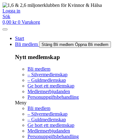
Hoppa
till
Logga in
innehåll
Sök
0,00
kr
0
Varukorg
Start
Bli medlem
Stäng Bli medlem
Öppna Bli medlem
Nytt medlemskap
Bli medlem
– Silvermedlemskap
– Guldmedlemskap
Ge bort ett medlemskap
Medlemserbjudanden
Personuppgiftsbehandling
Meny
Bli medlem
– Silvermedlemskap
– Guldmedlemskap
Ge bort ett medlemskap
Medlemserbjudanden
Personuppgiftsbehandling