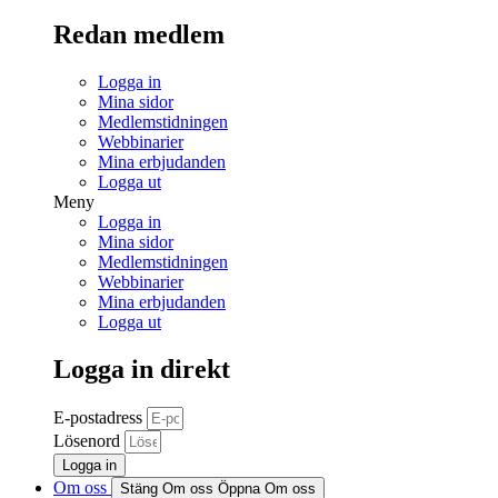
Redan medlem
Logga in
Mina sidor
Medlemstidningen
Webbinarier
Mina erbjudanden
Logga ut
Meny
Logga in
Mina sidor
Medlemstidningen
Webbinarier
Mina erbjudanden
Logga ut
Logga in direkt
E-postadress
Lösenord
Logga in
Om oss
Stäng Om oss
Öppna Om oss