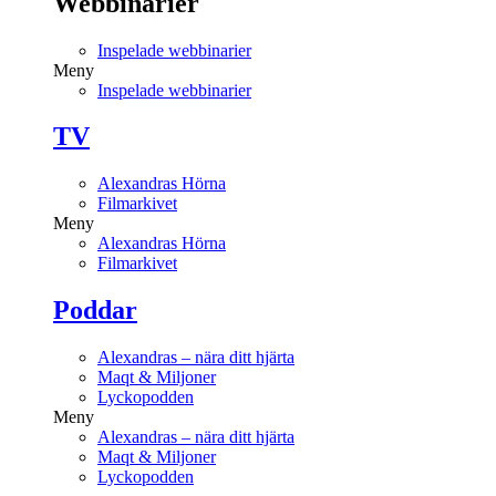
Webbinarier
Inspelade webbinarier
Meny
Inspelade webbinarier
TV
Alexandras Hörna
Filmarkivet
Meny
Alexandras Hörna
Filmarkivet
Poddar
Alexandras – nära ditt hjärta
Maqt & Miljoner
Lyckopodden
Meny
Alexandras – nära ditt hjärta
Maqt & Miljoner
Lyckopodden