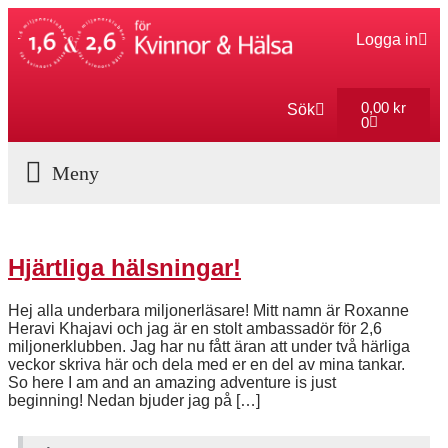
Logga in
0,00
kr
Sök
0
Aktuella Program
Hjärtliga hälsningar!
Hej alla underbara miljonerläsare! Mitt namn är Roxanne
Heravi Khajavi och jag är en stolt ambassadör för 2,6
miljonerklubben. Jag har nu fått äran att under två härliga
veckor skriva här och dela med er en del av mina tankar.
So here I am and an amazing adventure is just
beginning! Nedan bjuder jag på […]