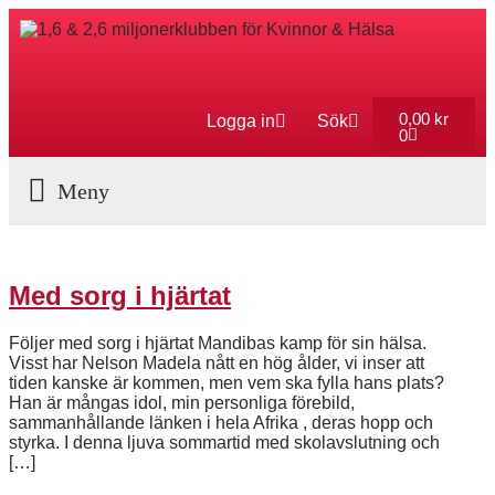
0,00
kr
Logga in
Sök
0
Aktuella Program
Med sorg i hjärtat
Följer med sorg i hjärtat Mandibas kamp för sin hälsa.
Visst har Nelson Madela nått en hög ålder, vi inser att
tiden kanske är kommen, men vem ska fylla hans plats?
Han är mångas idol, min personliga förebild,
sammanhållande länken i hela Afrika , deras hopp och
styrka. I denna ljuva sommartid med skolavslutning och
[…]