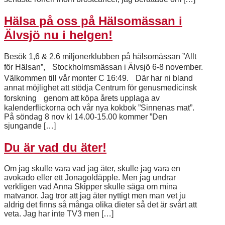
Hälsa på oss på Hälsomässan i
Älvsjö nu i helgen!
Besök 1,6 & 2,6 miljonerklubben på hälsomässan ”Allt
för Hälsan”, Stockholmsmässan i Älvsjö 6-8 november.
Välkommen till vår monter C 16:49. Där har ni bland
annat möjlighet att stödja Centrum för genusmedicinsk
forskning genom att köpa årets upplaga av
kalenderflickorna och vår nya kokbok ”Sinnenas mat”.
På söndag 8 nov kl 14.00-15.00 kommer ”Den
sjungande […]
Du är vad du äter!
Om jag skulle vara vad jag äter, skulle jag vara en
avokado eller ett Jonagoldäpple. Men jag undrar
verkligen vad Anna Skipper skulle säga om mina
matvanor. Jag tror att jag äter nyttigt men man vet ju
aldrig det finns så många olika dieter så det är svårt att
veta. Jag har inte TV3 men […]