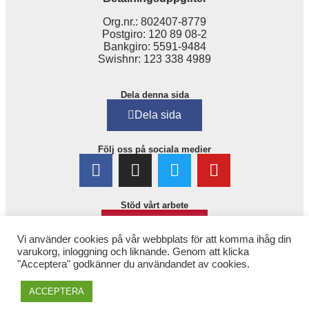
Org.nr.: 802407-8779
Postgiro: 120 89 08-2
Bankgiro: 5591-9484
Swishnr: 123 338 4989
Dela denna sida
Dela sida
Följ oss på sociala medier
Stöd vårt arbete
Bli medlem!
Vi använder cookies på vår webbplats för att komma ihåg din
varukorg, inloggning och liknande. Genom att klicka
"Acceptera" godkänner du användandet av cookies.
ACCEPTERA
Copyright © 2025. 1,6 miljonerklubben