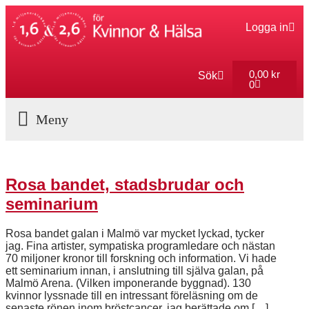
Logga in
0,00
kr
Sök
0
Aktuella Program
Rosa bandet, stadsbrudar och
seminarium
Rosa bandet galan i Malmö var mycket lyckad, tycker
jag. Fina artister, sympatiska programledare och nästan
70 miljoner kronor till forskning och information. Vi hade
ett seminarium innan, i anslutning till själva galan, på
Malmö Arena. (Vilken imponerande byggnad). 130
kvinnor lyssnade till en intressant föreläsning om de
senaste rönen inom bröstcancer, jag berättade om […]