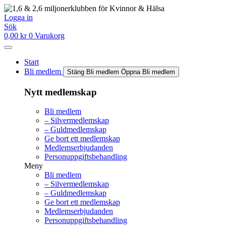
Hoppa
till
Logga in
innehåll
Sök
0,00
kr
0
Varukorg
Start
Bli medlem
Stäng Bli medlem
Öppna Bli medlem
Nytt medlemskap
Bli medlem
– Silvermedlemskap
– Guldmedlemskap
Ge bort ett medlemskap
Medlemserbjudanden
Personuppgiftsbehandling
Meny
Bli medlem
– Silvermedlemskap
– Guldmedlemskap
Ge bort ett medlemskap
Medlemserbjudanden
Personuppgiftsbehandling