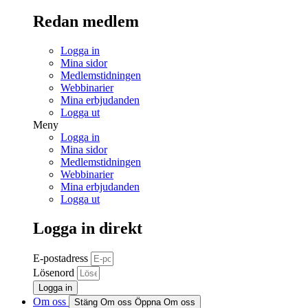
Redan medlem
Logga in
Mina sidor
Medlemstidningen
Webbinarier
Mina erbjudanden
Logga ut
Meny
Logga in
Mina sidor
Medlemstidningen
Webbinarier
Mina erbjudanden
Logga ut
Logga in direkt
E-postadress
Lösenord
Logga in
Om oss
Stäng Om oss
Öppna Om oss