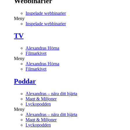
Webbinarier
Inspelade webbinarier
Meny
Inspelade webbinarier
TV
Alexandras Hörna
Filmarkivet
Meny
Alexandras Hörna
Filmarkivet
Poddar
Alexandras – nära ditt hjärta
Maqt & Miljoner
Lyckopodden
Meny
Alexandras – nära ditt hjärta
Maqt & Miljoner
Lyckopodden