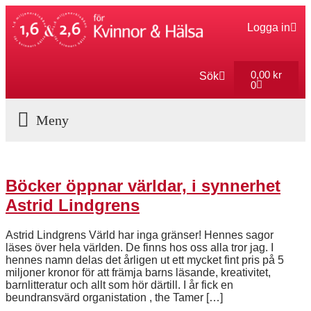
Logga in
0,00
kr
Sök
0
Aktuella Program
Böcker öppnar världar, i synnerhet
Astrid Lindgrens
Astrid Lindgrens Värld har inga gränser! Hennes sagor
läses över hela världen. De finns hos oss alla tror jag. I
hennes namn delas det årligen ut ett mycket fint pris på 5
miljoner kronor för att främja barns läsande, kreativitet,
barnlitteratur och allt som hör därtill. I år fick en
beundransvärd organistation , the Tamer […]