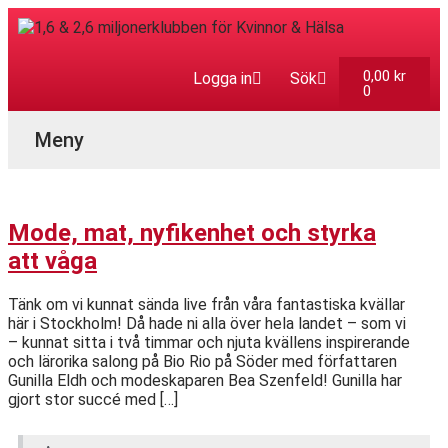
0,00
kr
Logga in
Sök
0
Aktuella Program
Mode, mat, nyfikenhet och styrka
att våga
Tänk om vi kunnat sända live från våra fantastiska kvällar
här i Stockholm! Då hade ni alla över hela landet – som vi
– kunnat sitta i två timmar och njuta kvällens inspirerande
och lärorika salong på Bio Rio på Söder med författaren
Gunilla Eldh och modeskaparen Bea Szenfeld! Gunilla har
gjort stor succé med […]