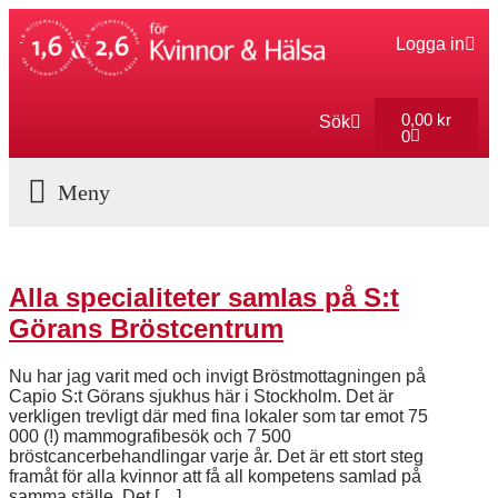
Logga in
0,00
kr
Sök
0
Aktuella Program
Alla specialiteter samlas på S:t
Görans Bröstcentrum
Nu har jag varit med och invigt Bröstmottagningen på
Capio S:t Görans sjukhus här i Stockholm. Det är
verkligen trevligt där med fina lokaler som tar emot 75
000 (!) mammografibesök och 7 500
bröstcancerbehandlingar varje år. Det är ett stort steg
framåt för alla kvinnor att få all kompetens samlad på
samma ställe. Det […]