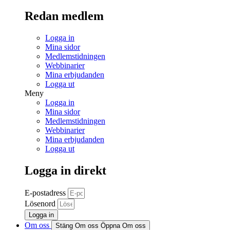
Redan medlem
Logga in
Mina sidor
Medlemstidningen
Webbinarier
Mina erbjudanden
Logga ut
Meny
Logga in
Mina sidor
Medlemstidningen
Webbinarier
Mina erbjudanden
Logga ut
Logga in direkt
E-postadress
Lösenord
Logga in
Om oss
Stäng Om oss
Öppna Om oss