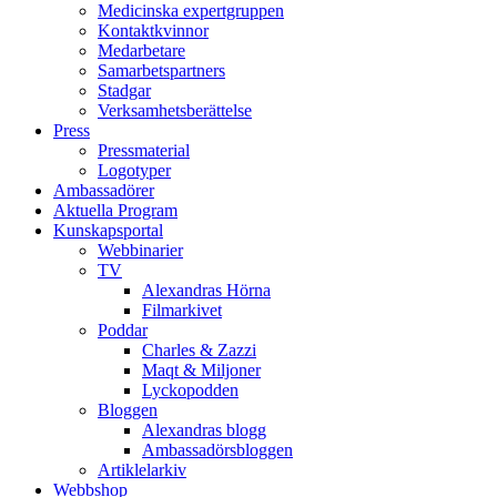
Medicinska expertgruppen
Kontaktkvinnor
Medarbetare
Samarbetspartners
Stadgar
Verksamhetsberättelse
Press
Pressmaterial
Logotyper
Ambassadörer
Aktuella Program
Kunskapsportal
Webbinarier
TV
Alexandras Hörna
Filmarkivet
Poddar
Charles & Zazzi
Maqt & Miljoner
Lyckopodden
Bloggen
Alexandras blogg
Ambassadörsbloggen
Artiklelarkiv
Webbshop