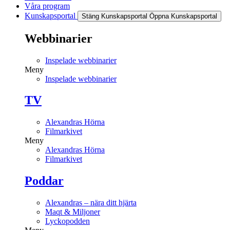
Våra program
Kunskapsportal
Stäng Kunskapsportal
Öppna Kunskapsportal
Webbinarier
Inspelade webbinarier
Meny
Inspelade webbinarier
TV
Alexandras Hörna
Filmarkivet
Meny
Alexandras Hörna
Filmarkivet
Poddar
Alexandras – nära ditt hjärta
Maqt & Miljoner
Lyckopodden