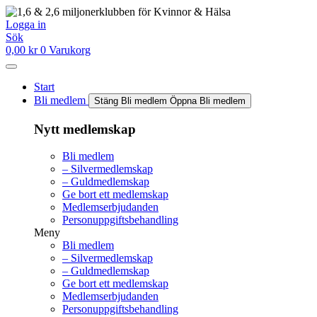
Hoppa
till
Logga in
innehåll
Sök
0,00
kr
0
Varukorg
Start
Bli medlem
Stäng Bli medlem
Öppna Bli medlem
Nytt medlemskap
Bli medlem
– Silvermedlemskap
– Guldmedlemskap
Ge bort ett medlemskap
Medlemserbjudanden
Personuppgiftsbehandling
Meny
Bli medlem
– Silvermedlemskap
– Guldmedlemskap
Ge bort ett medlemskap
Medlemserbjudanden
Personuppgiftsbehandling