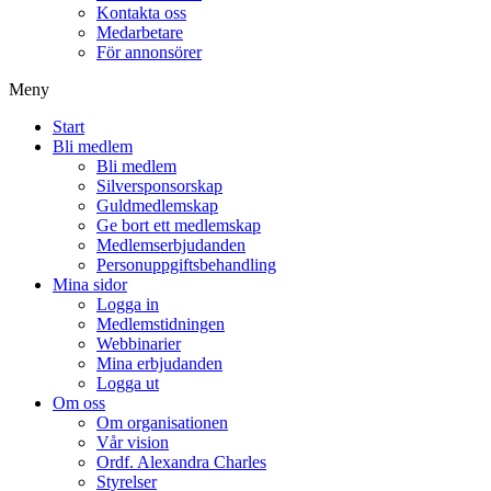
Kontakta oss
Medarbetare
För annonsörer
Meny
Start
Bli medlem
Bli medlem
Silversponsorskap
Guldmedlemskap
Ge bort ett medlemskap
Medlemserbjudanden
Personuppgiftsbehandling
Mina sidor
Logga in
Medlemstidningen
Webbinarier
Mina erbjudanden
Logga ut
Om oss
Om organisationen
Vår vision
Ordf. Alexandra Charles
Styrelser