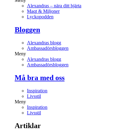
Meny
Alexandras – nära ditt hjärta
Maqt & Miljoner
Lyckopodden
Bloggen
Alexandras blogg
Ambassadörsbloggen
Meny
Alexandras blogg
Ambassadörsbloggen
Må bra med oss
Inspiration
Livsstil
Meny
Inspiration
Livsstil
Artiklar