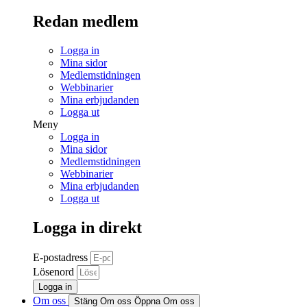
Redan medlem
Logga in
Mina sidor
Medlemstidningen
Webbinarier
Mina erbjudanden
Logga ut
Meny
Logga in
Mina sidor
Medlemstidningen
Webbinarier
Mina erbjudanden
Logga ut
Logga in direkt
E-postadress
Lösenord
Logga in
Om oss
Stäng Om oss
Öppna Om oss