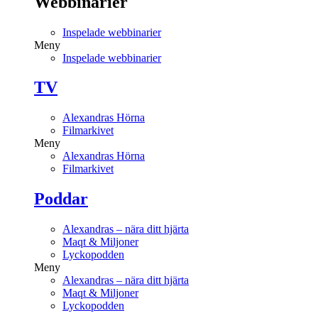
Webbinarier
Inspelade webbinarier
Meny
Inspelade webbinarier
TV
Alexandras Hörna
Filmarkivet
Meny
Alexandras Hörna
Filmarkivet
Poddar
Alexandras – nära ditt hjärta
Maqt & Miljoner
Lyckopodden
Meny
Alexandras – nära ditt hjärta
Maqt & Miljoner
Lyckopodden