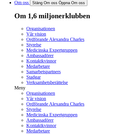
Om oss
Stäng Om oss
Öppna Om oss
Om 1,6 miljonerklubben
Organisationen
Vår vision
Ordförande Alexandra Charles
Styrelse
Medicinska Expertgruppen
Ambassadörer
Kontaktkvinnor
Medarbetare
Samarbetspartners
Stadgar
Verksamhetsberättelse
Meny
Organisationen
Vår vision
Ordförande Alexandra Charles
Styrelse
Medicinska Expertgruppen
Ambassadörer
Kontaktkvinnor
Medarbetare