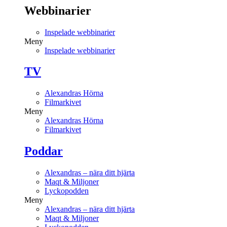
Webbinarier
Inspelade webbinarier
Meny
Inspelade webbinarier
TV
Alexandras Hörna
Filmarkivet
Meny
Alexandras Hörna
Filmarkivet
Poddar
Alexandras – nära ditt hjärta
Maqt & Miljoner
Lyckopodden
Meny
Alexandras – nära ditt hjärta
Maqt & Miljoner