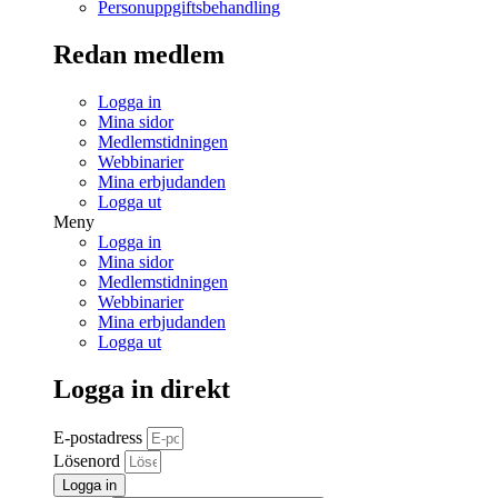
Personuppgiftsbehandling
Redan medlem
Logga in
Mina sidor
Medlemstidningen
Webbinarier
Mina erbjudanden
Logga ut
Meny
Logga in
Mina sidor
Medlemstidningen
Webbinarier
Mina erbjudanden
Logga ut
Logga in direkt
E-postadress
Lösenord
Logga in