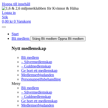
Hoppa till innehåll
Logga in
Sök
0,00
kr
0
Varukorg
Start
Bli medlem
Stäng Bli medlem
Öppna Bli medlem
Nytt medlemskap
Bli medlem
– Silvermedlemskap
– Guldmedlemskap
Ge bort ett medlemskap
Medlemserbjudanden
Personuppgiftsbehandling
Meny
Bli medlem
– Silvermedlemskap
– Guldmedlemskap
Ge bort ett medlemskap
Medlemserbjudanden