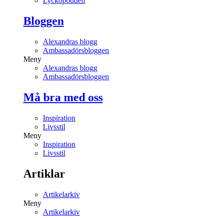
Lyckopodden
Bloggen
Alexandras blogg
Ambassadörsbloggen
Meny
Alexandras blogg
Ambassadörsbloggen
Må bra med oss
Inspiration
Livsstil
Meny
Inspiration
Livsstil
Artiklar
Artikelarkiv
Meny
Artikelarkiv