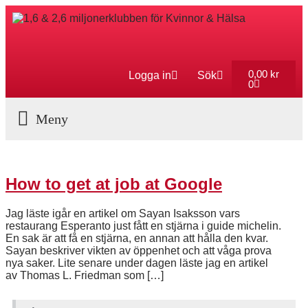
0,00
kr
Logga in
Sök
0
Aktuella Program
How to get at job at Google
Jag läste igår en artikel om Sayan Isaksson vars
restaurang Esperanto just fått en stjärna i guide michelin.
En sak är att få en stjärna, en annan att hålla den kvar.
Sayan beskriver vikten av öppenhet och att våga prova
nya saker. Lite senare under dagen läste jag en artikel
av Thomas L. Friedman som […]