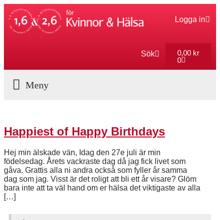
Logga in
0,00
kr
Sök
0
Aktuella Program
Happiest of Happy Birthdays
Hej min älskade vän, Idag den 27e juli är min
födelsedag. Årets vackraste dag då jag fick livet som
gåva. Grattis alla ni andra också som fyller år samma
dag som jag. Visst är det roligt att bli ett år visare? Glöm
bara inte att ta väl hand om er hälsa det viktigaste av alla
[…]