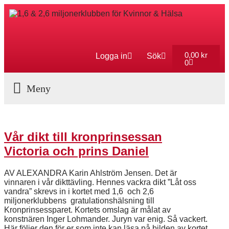
0,00
kr
Logga in
Sök
0
Aktuella Program
Vår dikt till kronprinsessan
Victoria och prins Daniel
AV ALEXANDRA Karin Ahlström Jensen. Det är
vinnaren i vår dikttävling. Hennes vackra dikt ”Låt oss
vandra” skrevs in i kortet med 1,6 och 2,6
miljonerklubbens gratulationshälsning till
Kronprinsessparet. Kortets omslag är målat av
konstnären Inger Lohmander. Juryn var enig. Så vackert.
Här följer den för er som inte kan läsa på bilden av kortet.