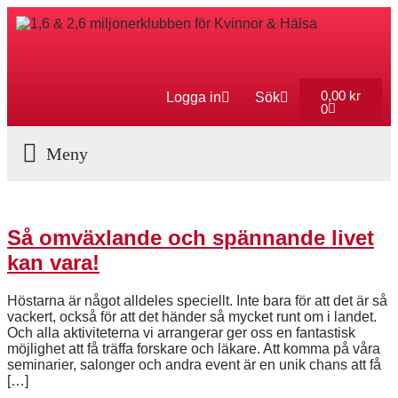
0,00
kr
Logga in
Sök
0
Aktuella Program
Så omväxlande och spännande livet
kan vara!
Höstarna är något alldeles speciellt. Inte bara för att det är så
vackert, också för att det händer så mycket runt om i landet.
Och alla aktiviteterna vi arrangerar ger oss en fantastisk
möjlighet att få träffa forskare och läkare. Att komma på våra
seminarier, salonger och andra event är en unik chans att få
[…]