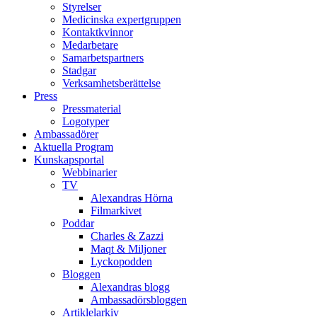
Styrelser
Medicinska expertgruppen
Kontaktkvinnor
Medarbetare
Samarbetspartners
Stadgar
Verksamhetsberättelse
Press
Pressmaterial
Logotyper
Ambassadörer
Aktuella Program
Kunskapsportal
Webbinarier
TV
Alexandras Hörna
Filmarkivet
Poddar
Charles & Zazzi
Maqt & Miljoner
Lyckopodden
Bloggen
Alexandras blogg
Ambassadörsbloggen
Artiklelarkiv