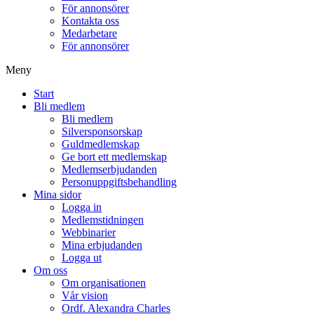
För annonsörer
Kontakta oss
Medarbetare
För annonsörer
Meny
Start
Bli medlem
Bli medlem
Silversponsorskap
Guldmedlemskap
Ge bort ett medlemskap
Medlemserbjudanden
Personuppgiftsbehandling
Mina sidor
Logga in
Medlemstidningen
Webbinarier
Mina erbjudanden
Logga ut
Om oss
Om organisationen
Vår vision
Ordf. Alexandra Charles