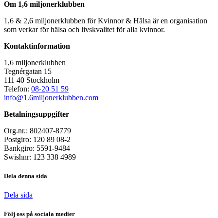
Om 1,6 miljonerklubben
1,6 & 2,6 miljonerklubben för Kvinnor & Hälsa är en organisation
som verkar för hälsa och livskvalitet för alla kvinnor.
Kontaktinformation
1,6 miljonerklubben
Tegnérgatan 15
111 40 Stockholm
Telefon:
08-20 51 59
info@1.6miljonerklubben.com
Betalningsuppgifter
Org.nr.: 802407-8779
Postgiro: 120 89 08-2
Bankgiro: 5591-9484
Swishnr: 123 338 4989
Dela denna sida
Dela sida
Följ oss på sociala medier