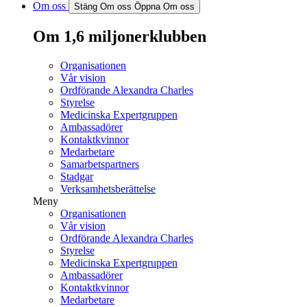
Om oss
Stäng Om oss
Öppna Om oss
Om 1,6 miljonerklubben
Organisationen
Vår vision
Ordförande Alexandra Charles
Styrelse
Medicinska Expertgruppen
Ambassadörer
Kontaktkvinnor
Medarbetare
Samarbetspartners
Stadgar
Verksamhetsberättelse
Meny
Organisationen
Vår vision
Ordförande Alexandra Charles
Styrelse
Medicinska Expertgruppen
Ambassadörer
Kontaktkvinnor
Medarbetare