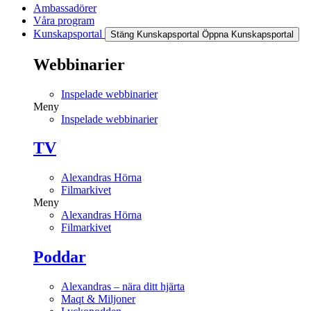
Ambassadörer
Våra program
Kunskapsportal
Stäng Kunskapsportal
Öppna Kunskapsportal
Webbinarier
Inspelade webbinarier
Meny
Inspelade webbinarier
TV
Alexandras Hörna
Filmarkivet
Meny
Alexandras Hörna
Filmarkivet
Poddar
Alexandras – nära ditt hjärta
Maqt & Miljoner