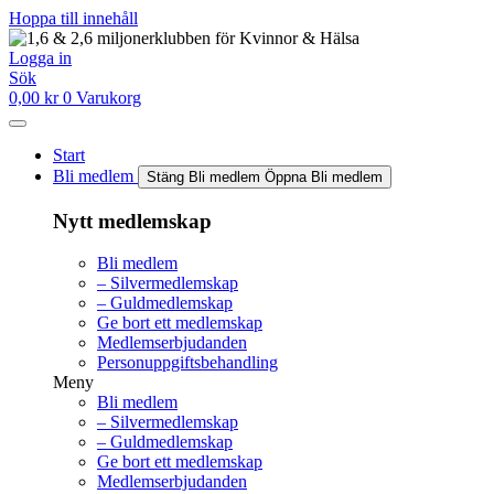
Hoppa till innehåll
Logga in
Sök
0,00
kr
0
Varukorg
Start
Bli medlem
Stäng Bli medlem
Öppna Bli medlem
Nytt medlemskap
Bli medlem
– Silvermedlemskap
– Guldmedlemskap
Ge bort ett medlemskap
Medlemserbjudanden
Personuppgiftsbehandling
Meny
Bli medlem
– Silvermedlemskap
– Guldmedlemskap
Ge bort ett medlemskap
Medlemserbjudanden