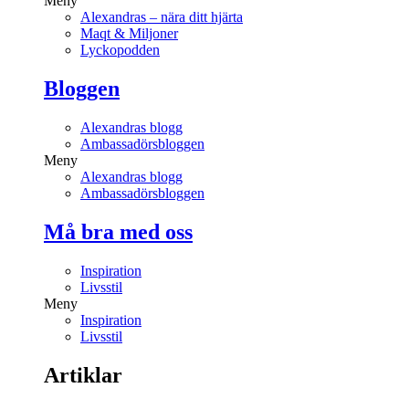
Meny
Alexandras – nära ditt hjärta
Maqt & Miljoner
Lyckopodden
Bloggen
Alexandras blogg
Ambassadörsbloggen
Meny
Alexandras blogg
Ambassadörsbloggen
Må bra med oss
Inspiration
Livsstil
Meny
Inspiration
Livsstil
Artiklar