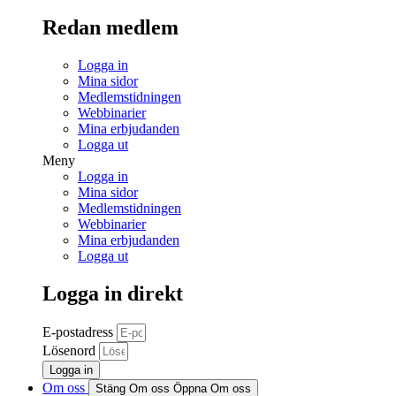
Redan medlem
Logga in
Mina sidor
Medlemstidningen
Webbinarier
Mina erbjudanden
Logga ut
Meny
Logga in
Mina sidor
Medlemstidningen
Webbinarier
Mina erbjudanden
Logga ut
Logga in direkt
E-postadress
Lösenord
Logga in
Om oss
Stäng Om oss
Öppna Om oss