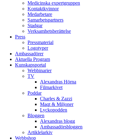
Medicinska expertgruppen
Kontaktkvinnor
Medarbetare
Samarbetspartners
Stadgar
Verksamhetsberättelse
Press
Pressmaterial
Logotyper
Ambassadörer
Aktuella Program
Kunskapsportal
Webbinarier
TV
Alexandras Hörna
Filmarkivet
Poddar
Charles & Zazzi
Maqt & Miljoner
Lyckopodden
Bloggen
Alexandras blogg
Ambassadörsbloggen
Artiklelarkiv
Webbshop