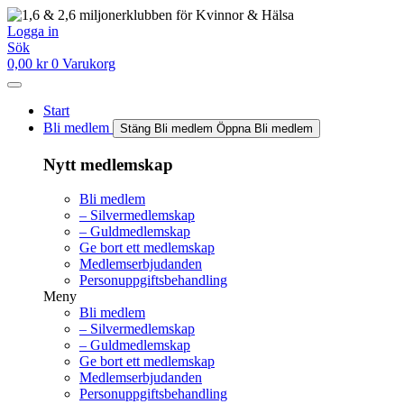
Hoppa
till
Logga in
innehåll
Sök
0,00
kr
0
Varukorg
Start
Bli medlem
Stäng Bli medlem
Öppna Bli medlem
Nytt medlemskap
Bli medlem
– Silvermedlemskap
– Guldmedlemskap
Ge bort ett medlemskap
Medlemserbjudanden
Personuppgiftsbehandling
Meny
Bli medlem
– Silvermedlemskap
– Guldmedlemskap
Ge bort ett medlemskap
Medlemserbjudanden
Personuppgiftsbehandling