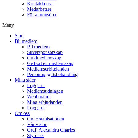
Kontakta oss
Medarbetare
För annonsörer
Meny
Start
Bli medlem
Bli medlem
Silversponsorskap
Guldmedlemskap
Ge bort ett medlemskap
Medlemserbjudanden
Personuppgiftsbehandling
Mina sidor
Logga in
Medlemstidningen
Webbinarier
Mina erbjudanden
Logga ut
Om oss
Om organisationen
Vår vision
Ordf. Alexandra Charles
Styrelser