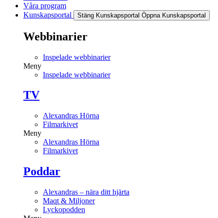
Våra program
Kunskapsportal
Stäng Kunskapsportal
Öppna Kunskapsportal
Webbinarier
Inspelade webbinarier
Meny
Inspelade webbinarier
TV
Alexandras Hörna
Filmarkivet
Meny
Alexandras Hörna
Filmarkivet
Poddar
Alexandras – nära ditt hjärta
Maqt & Miljoner
Lyckopodden