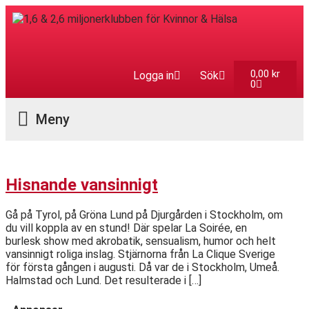
0,00
kr
Logga in
Sök
0
Aktuella Program
Hisnande vansinnigt
Gå på Tyrol, på Gröna Lund på Djurgården i Stockholm, om
du vill koppla av en stund! Där spelar La Soirée, en
burlesk show med akrobatik, sensualism, humor och helt
vansinnigt roliga inslag. Stjärnorna från La Clique Sverige
för första gången i augusti. Då var de i Stockholm, Umeå.
Halmstad och Lund. Det resulterade i […]