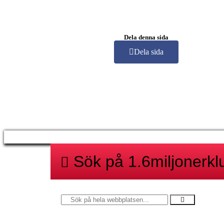
Dela denna sida
Dela sida
Sök på 1.6miljonerk