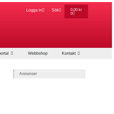
0,00
kr
Logga in
Sök
0
ortal
Webbshop
Kontakt
Annonser