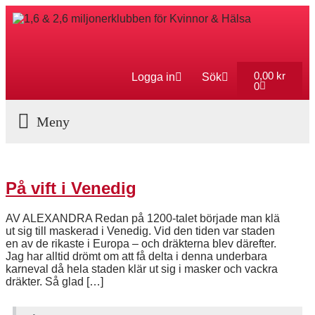
0,00
kr
Logga in
Sök
0
Aktuella Program
På vift i Venedig
AV ALEXANDRA Redan på 1200-talet började man klä
ut sig till maskerad i Venedig. Vid den tiden var staden
en av de rikaste i Europa – och dräkterna blev därefter.
Jag har alltid drömt om att få delta i denna underbara
karneval då hela staden klär ut sig i masker och vackra
dräkter. Så glad […]