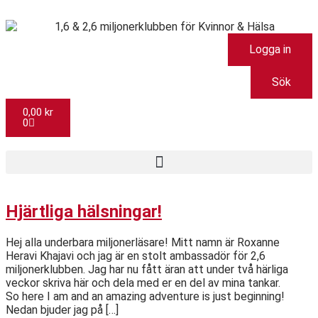
Logga in
Sök
0,00
kr
0
Hjärtliga hälsningar!
Hej alla underbara miljonerläsare! Mitt namn är Roxanne
Heravi Khajavi och jag är en stolt ambassadör för 2,6
miljonerklubben. Jag har nu fått äran att under två härliga
veckor skriva här och dela med er en del av mina tankar.
So here I am and an amazing adventure is just beginning!
Nedan bjuder jag på […]