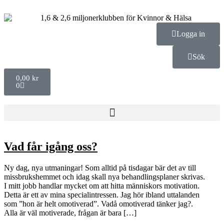
Logga in
Sök
0,00
kr
0
Vad får igång oss?
Ny dag, nya utmaningar! Som alltid på tisdagar bär det av till
missbrukshemmet och idag skall nya behandlingsplaner skrivas.
I mitt jobb handlar mycket om att hitta människors motivation.
Detta är ett av mina specialintressen. Jag hör ibland uttalanden
som ”hon är helt omotiverad”. Vadå omotiverad tänker jag?.
Alla är väl motiverade, frågan är bara […]