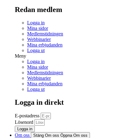
Redan medlem
Logga in
Mina sidor
Medlemstidningen
Webbinarier
Mina erbjudanden
Logga ut
Meny
Logga in
Mina sidor
Medlemstidningen
Webbinarier
Mina erbjudanden
Logga ut
Logga in direkt
E-postadress
Lösenord
Logga in
Om oss
Stäng Om oss
Öppna Om oss