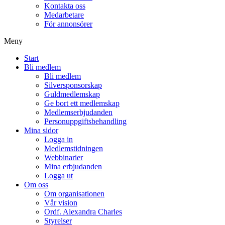
Kontakta oss
Medarbetare
För annonsörer
Meny
Start
Bli medlem
Bli medlem
Silversponsorskap
Guldmedlemskap
Ge bort ett medlemskap
Medlemserbjudanden
Personuppgiftsbehandling
Mina sidor
Logga in
Medlemstidningen
Webbinarier
Mina erbjudanden
Logga ut
Om oss
Om organisationen
Vår vision
Ordf. Alexandra Charles
Styrelser