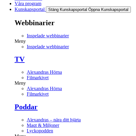
Våra program
Kunskapsportal
Stäng Kunskapsportal
Öppna Kunskapsportal
Webbinarier
Inspelade webbinarier
Meny
Inspelade webbinarier
TV
Alexandras Hörna
Filmarkivet
Meny
Alexandras Hörna
Filmarkivet
Poddar
Alexandras – nära ditt hjärta
Maqt & Miljoner
Lyckopodden