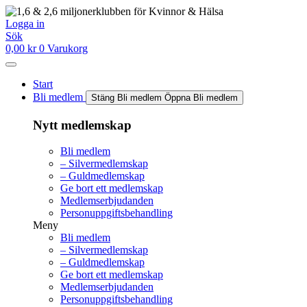
Hoppa
till
Logga in
innehåll
Sök
0,00
kr
0
Varukorg
Start
Bli medlem
Stäng Bli medlem
Öppna Bli medlem
Nytt medlemskap
Bli medlem
– Silvermedlemskap
– Guldmedlemskap
Ge bort ett medlemskap
Medlemserbjudanden
Personuppgiftsbehandling
Meny
Bli medlem
– Silvermedlemskap
– Guldmedlemskap
Ge bort ett medlemskap
Medlemserbjudanden
Personuppgiftsbehandling