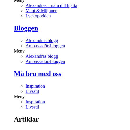
Meny
Alexandras – nära ditt hjärta
Maqt & Miljoner
Lyckopodden
Bloggen
Alexandras blogg
Ambassadörsbloggen
Meny
Alexandras blogg
Ambassadörsbloggen
Må bra med oss
Inspiration
Livsstil
Meny
Inspiration
Livsstil
Artiklar