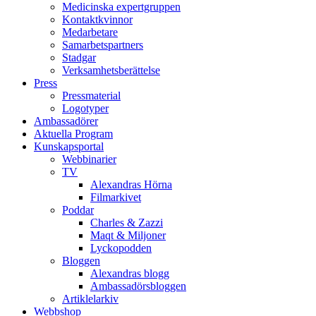
Medicinska expertgruppen
Kontaktkvinnor
Medarbetare
Samarbetspartners
Stadgar
Verksamhetsberättelse
Press
Pressmaterial
Logotyper
Ambassadörer
Aktuella Program
Kunskapsportal
Webbinarier
TV
Alexandras Hörna
Filmarkivet
Poddar
Charles & Zazzi
Maqt & Miljoner
Lyckopodden
Bloggen
Alexandras blogg
Ambassadörsbloggen
Artiklelarkiv
Webbshop