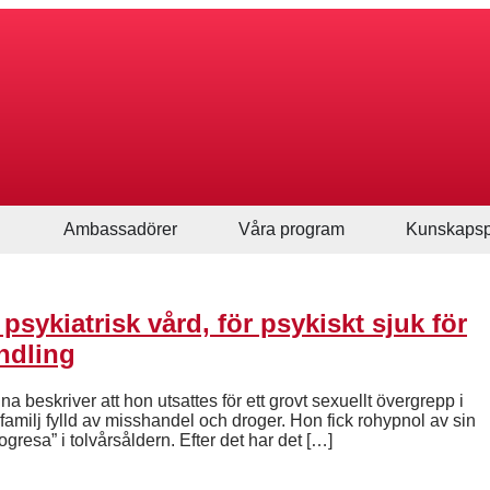
Ambassadörer
Våra program
Kunskapsp
psykiatrisk vård, för psykiskt sjuk för
ndling
beskriver att hon utsattes för ett grovt sexuellt övergrepp i
amilj fylld av misshandel och droger. Hon fick rohypnol av sin
gresa” i tolvårsåldern. Efter det har det […]