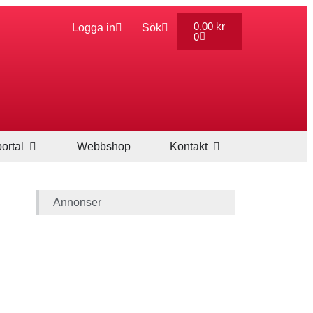
0,00
kr
Logga in
Sök
0
ortal
Webbshop
Kontakt
Annonser