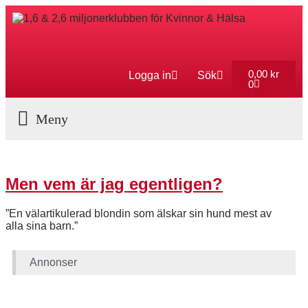
0,00
kr
Logga in
Sök
0
Aktuella Program
Men vem är jag egentligen?
”En välartikulerad blondin som älskar sin hund mest av
alla sina barn.”
Annonser