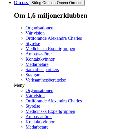
Om oss
Stäng Om oss
Öppna Om oss
Om 1,6 miljonerklubben
Organisationen
Vår vision
Ordförande Alexandra Charles
Styrelse
Medicinska Expertgruppen
Ambassadörer
Kontaktkvinnor
Medarbetare
Samarbetspartners
Stadgar
Verksamhetsberättelse
Meny
Organisationen
Vår vision
Ordförande Alexandra Charles
Styrelse
Medicinska Expertgruppen
Ambassadörer
Kontaktkvinnor
Medarbetare