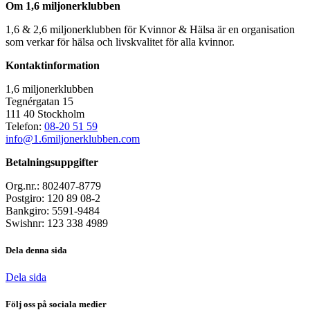
Om 1,6 miljonerklubben
1,6 & 2,6 miljonerklubben för Kvinnor & Hälsa är en organisation
som verkar för hälsa och livskvalitet för alla kvinnor.
Kontaktinformation
1,6 miljonerklubben
Tegnérgatan 15
111 40 Stockholm
Telefon:
08-20 51 59
info@1.6miljonerklubben.com
Betalningsuppgifter
Org.nr.: 802407-8779
Postgiro: 120 89 08-2
Bankgiro: 5591-9484
Swishnr: 123 338 4989
Dela denna sida
Dela sida
Följ oss på sociala medier