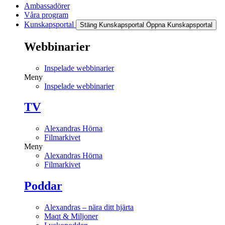
Ambassadörer
Våra program
Kunskapsportal
Stäng Kunskapsportal
Öppna Kunskapsportal
Webbinarier
Inspelade webbinarier
Meny
Inspelade webbinarier
TV
Alexandras Hörna
Filmarkivet
Meny
Alexandras Hörna
Filmarkivet
Poddar
Alexandras – nära ditt hjärta
Maqt & Miljoner