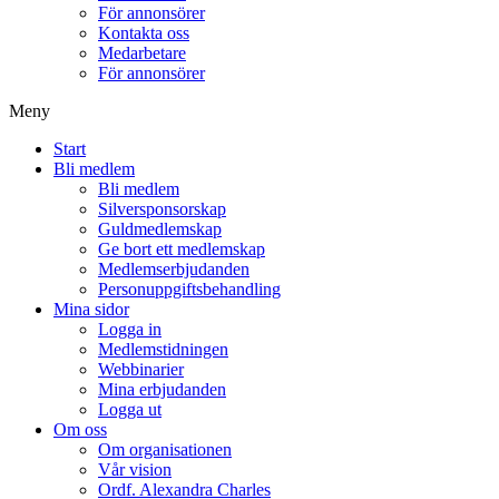
För annonsörer
Kontakta oss
Medarbetare
För annonsörer
Meny
Start
Bli medlem
Bli medlem
Silversponsorskap
Guldmedlemskap
Ge bort ett medlemskap
Medlemserbjudanden
Personuppgiftsbehandling
Mina sidor
Logga in
Medlemstidningen
Webbinarier
Mina erbjudanden
Logga ut
Om oss
Om organisationen
Vår vision
Ordf. Alexandra Charles