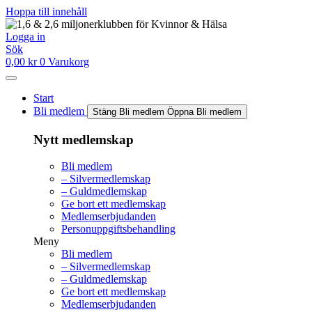
Hoppa till innehåll
Logga in
Sök
0,00
kr
0
Varukorg
Start
Bli medlem
Stäng Bli medlem
Öppna Bli medlem
Nytt medlemskap
Bli medlem
– Silvermedlemskap
– Guldmedlemskap
Ge bort ett medlemskap
Medlemserbjudanden
Personuppgiftsbehandling
Meny
Bli medlem
– Silvermedlemskap
– Guldmedlemskap
Ge bort ett medlemskap
Medlemserbjudanden