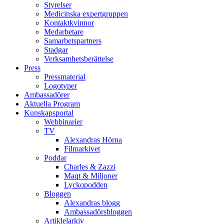
Styrelser
Medicinska expertgruppen
Kontaktkvinnor
Medarbetare
Samarbetspartners
Stadgar
Verksamhetsberättelse
Press
Pressmaterial
Logotyper
Ambassadörer
Aktuella Program
Kunskapsportal
Webbinarier
TV
Alexandras Hörna
Filmarkivet
Poddar
Charles & Zazzi
Maqt & Miljoner
Lyckopodden
Bloggen
Alexandras blogg
Ambassadörsbloggen
Artiklelarkiv