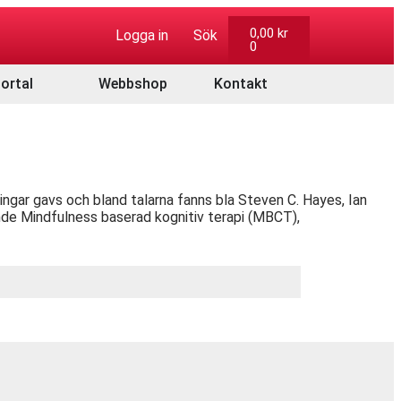
0,00
kr
Logga in
Sök
0
ortal
Webbshop
Kontakt
gar gavs och bland talarna fanns bla Steven C. Hayes, Ian
nde Mindfulness baserad kognitiv terapi (MBCT),