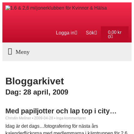
0,00
kr
Logga in
Sök
0
Aktuella Program
Bloggarkivet
Dag: 28 april, 2009
Med papiljotter och lap top i city…
Christin Mellner
2009-04-28
Inga kommentarer
Idag är det dags…fotografering för nästa års
kalenderflickorna med medlemmarna i kärntruppen för 2.6