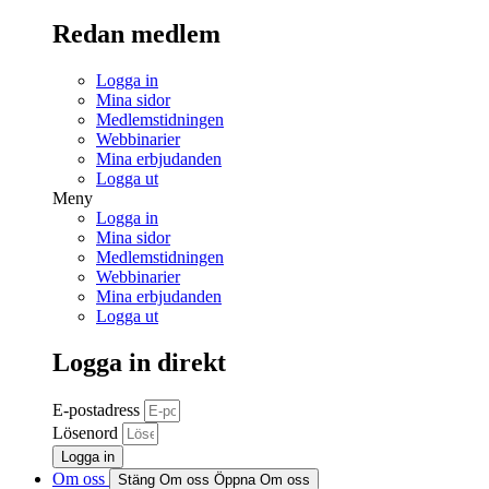
Redan medlem
Logga in
Mina sidor
Medlemstidningen
Webbinarier
Mina erbjudanden
Logga ut
Meny
Logga in
Mina sidor
Medlemstidningen
Webbinarier
Mina erbjudanden
Logga ut
Logga in direkt
E-postadress
Lösenord
Logga in
Om oss
Stäng Om oss
Öppna Om oss