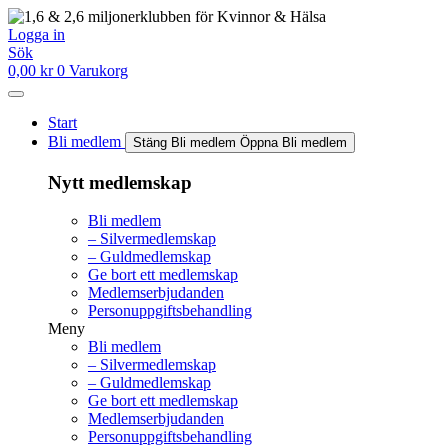
Hoppa
till
Logga in
innehåll
Sök
0,00
kr
0
Varukorg
Start
Bli medlem
Stäng Bli medlem
Öppna Bli medlem
Nytt medlemskap
Bli medlem
– Silvermedlemskap
– Guldmedlemskap
Ge bort ett medlemskap
Medlemserbjudanden
Personuppgiftsbehandling
Meny
Bli medlem
– Silvermedlemskap
– Guldmedlemskap
Ge bort ett medlemskap
Medlemserbjudanden
Personuppgiftsbehandling