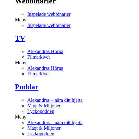
Webbinarier
Inspelade webbinarier
Meny
Inspelade webbinarier
TV
Alexandras Hörna
Filmarkivet
Meny
Alexandras Hörna
Filmarkivet
Poddar
Alexandras – nära ditt hjärta
Maqt & Miljoner
Lyckopodden
Meny
Alexandras – nära ditt hjärta
Maqt & Miljoner
Lyckopodden