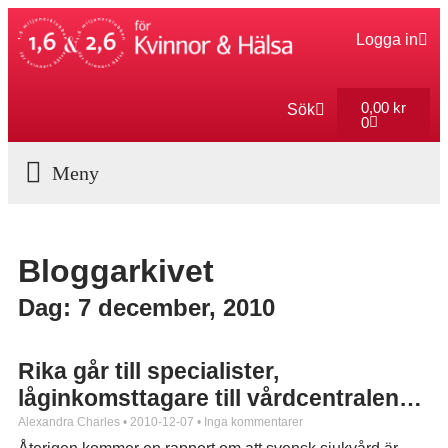
Logga in
0,00
kr
Sök
0
Aktuella Program
Bloggarkivet
Dag: 7 december, 2010
Rika går till specialister,
låginkomsttagare till vårdcentralen…
Alexandra Charles
2010-12-07
Inga kommentarer