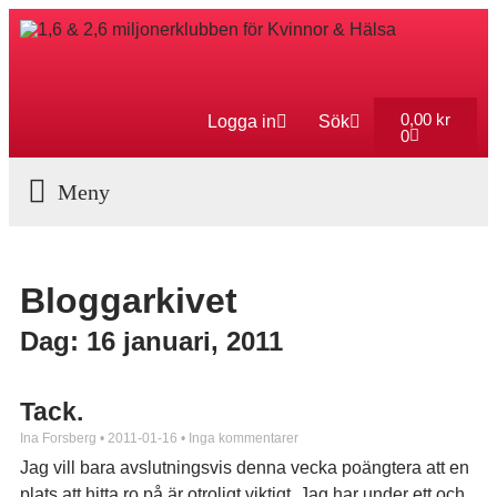
0,00
kr
Logga in
Sök
0
Aktuella Program
Bloggarkivet
Dag: 16 januari, 2011
Tack.
Ina Forsberg
2011-01-16
Inga kommentarer
Jag vill bara avslutningsvis denna vecka poängtera att en
plats att hitta ro på är otroligt viktigt. Jag har under ett och