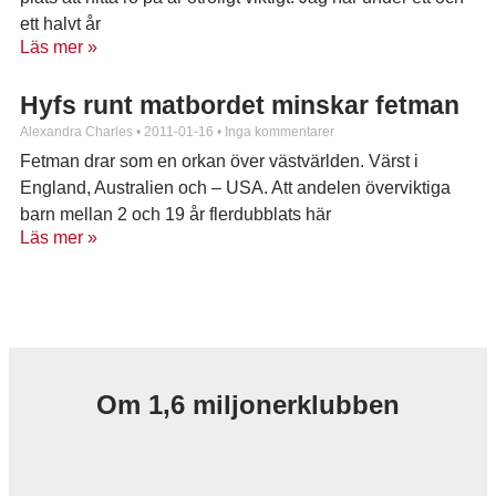
ett halvt år
Läs mer »
Hyfs runt matbordet minskar fetman
Alexandra Charles
2011-01-16
Inga kommentarer
Fetman drar som en orkan över västvärlden. Värst i
England, Australien och – USA. Att andelen överviktiga
barn mellan 2 och 19 år flerdubblats här
Läs mer »
Om 1,6 miljonerklubben